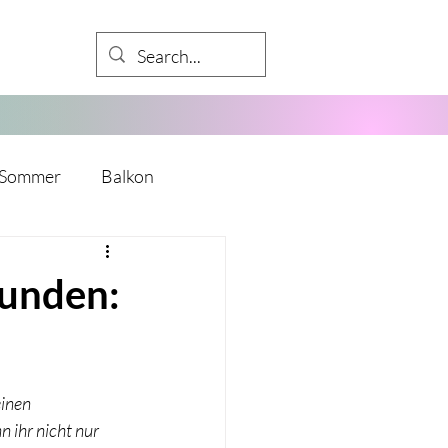
Sommer
Balkon
Babyparty
tunden:
kalender
Mädelsabend
inen 
y
Mitarbeiter
 ihr nicht nur 