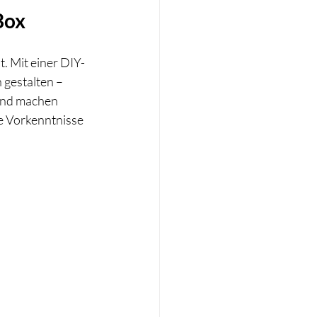
Box
. Mit einer DIY-
 gestalten – 
und machen 
e Vorkenntnisse 