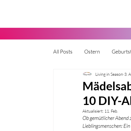
All Posts
Ostern
Geburts
Karneval
Living in Season
Halloween
3. 
Mädelsab
10 DIY-A
Vatertag
Muttertag
Aktualisiert:
11. Feb.
Ob gemütlicher Abend 
Party
Kita
Hochzeit
Lieblingsmenschen: Ein 