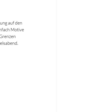
mung auf den 
infach Motive 
 Grenzen 
delsabend.