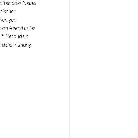
alten oder Neues 
sischer 
 wenigen 
inem Abend unter 
lt. Besonders 
rd die Planung 