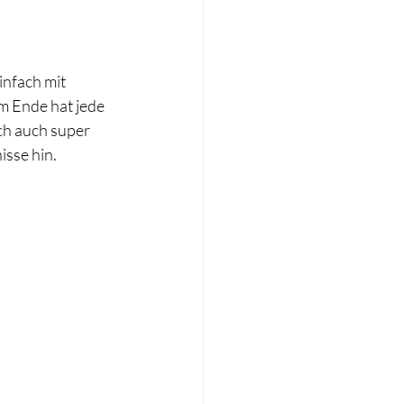
infach mit 
m Ende hat jede 
ch auch super 
isse hin.