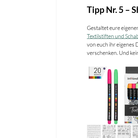
Tipp Nr. 5 – 
Gestaltet eure eigene
Textilstiften und Sch
von euch ihr eigenes D
verschenken. Und kein