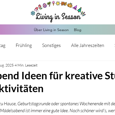
Über Living in Season
Blog
tag
Frühling
Sonstiges
Alle Jahreszeiten
Aug. 2025
Herbst
4 Min. Lesezeit
Weihnachten
Silvester
Valentinstag
end Ideen für kreative S
ktivitäten
Kommunion
Hochzeit
Sankt Martin
Advents
zu Hause, Geburtstagsrunde oder spontanes Wochenende mit de
s-Mitgebsel
Hochzeit
Einschulung
Babypart
Mädelsabend ist immer eine gute Idee. Noch schöner wird's, wenn