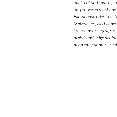
quatscht und snackt, s
ausprobieren macht nich
Taufe
Wichteln
Filmabende oder Cocktail
Materialien, viel Lache
Freundinnen – egal, ob 
praktisch: Einige der I
noch entspannter – und 