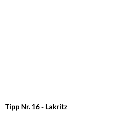
Tipp Nr. 16 - Lakritz
Für Männer, die kräftiges, salziges Lakritz 
lieben, sind diese dänischen 
Gourmet-