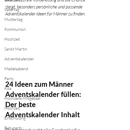
steigt, besonders persönliche und passende 
Vatertag
Adventskalender Ideen für Männer zu finden.
Muttertag
Kommunion
Hochzeit
Sankt Martin
Adventskalender
Mädelsabend
Party
24 Ideen zum Männer 
Kita
Adventskalender füllen: 
Hochzeits-Mitgebsel
Der beste 
Hochzeit
Adventskalender Inhalt
Einschulung
Babyparty
Du hast noch nicht alle Geschenke für 