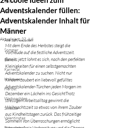
24 coole Ideen zum
Ostern
Adventskalender füllen:
Geburtstag
Adventskalender Inhalt für
Frühling
Männer
Sonstiges
Aktualisiert:
27. Juli
Alle Jahreszeiten
Mit dem Ende des Herbstes steigt die 
Sommer
Vorfreude auf die festliche Adventszeit. 
Bereits jetzt lohnt es sich, nach den perfekten 
Balkon
Kleinigkeiten für einen selbstgemachten 
Karneval
Adventskalender zu suchen. Nicht nur 
Halloween
Kindern zaubert ein liebevoll gefülltes 
Adventskalender-Türchen jeden Morgen im 
Herbst
Dezember ein Lächeln ins GesichtTrotz 
Weihnachten
stressigem Arbeitsalltag gewinnt die 
Weihnachtszeit so etwas von ihrem Zauber 
Silvester
aus Kindheitstagen zurück. Das frühzeitige 
Valentinstag
Sammeln von Überraschungen ermöglicht 
eine stressfreie Vorbereitung und die Chance 
Babyparty