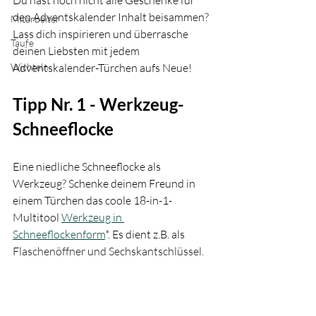
den Adventskalender Inhalt beisammen? 
Mitarbeiter
Lass dich inspirieren und überrasche 
Taufe
deinen Liebsten mit jedem 
Adventskalender-Türchen aufs Neue!
Wichteln
Tipp Nr. 1 - Werkzeug-
Schneeflocke
Eine niedliche Schneeflocke als 
Werkzeug? Schenke deinem Freund in 
einem Türchen das coole 18-in-1-
Multitool 
Werkzeug in 
Schneeflockenform
*. Es dient z.B. als 
Flaschenöffner und Sechskantschlüssel. 