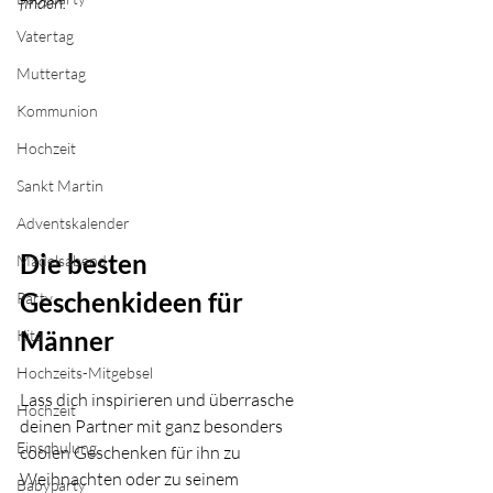
finden.
Vatertag
Muttertag
Kommunion
Hochzeit
Sankt Martin
Adventskalender
Die besten 
Mädelsabend
Geschenkideen für 
Party
Männer
Kita
Hochzeits-Mitgebsel
Lass dich inspirieren und überrasche 
Hochzeit
deinen Partner mit ganz besonders 
Einschulung
coolen Geschenken für ihn zu 
Weihnachten oder zu seinem 
Babyparty