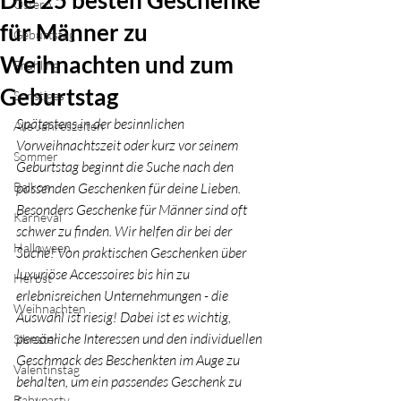
Die 25 besten Geschenke
Ostern
für Männer zu
Geburtstag
Weihnachten und zum
Frühling
Geburtstag
Sonstiges
Spätestens in der besinnlichen 
Alle Jahreszeiten
Vorweihnachtszeit oder kurz vor seinem 
Sommer
Geburtstag beginnt die Suche nach den 
Balkon
passenden Geschenken für deine Lieben. 
Besonders Geschenke für Männer sind oft 
Karneval
schwer zu finden. Wir helfen dir bei der 
Halloween
Suche! Von praktischen Geschenken über 
luxuriöse Accessoires bis hin zu 
Herbst
erlebnisreichen Unternehmungen - die 
Weihnachten
Auswahl ist riesig! Dabei ist es wichtig, 
persönliche Interessen und den individuellen 
Silvester
Geschmack des Beschenkten im Auge zu 
Valentinstag
behalten, um ein passendes Geschenk zu 
Babyparty