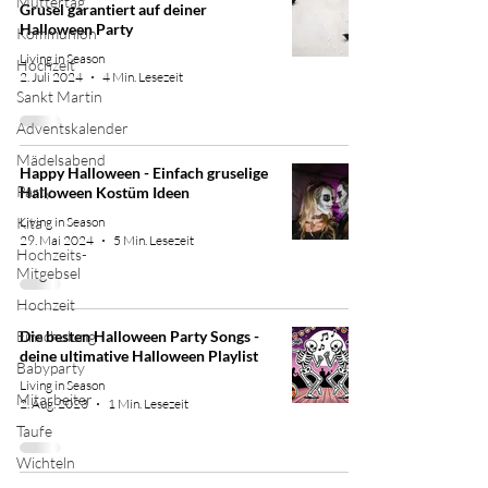
Muttertag
Grusel garantiert auf deiner
Halloween Party
Kommunion
Living in Season
Hochzeit
2. Juli 2024
4 Min. Lesezeit
Sankt Martin
Adventskalender
Mädelsabend
Happy Halloween - Einfach gruselige
Party
Halloween Kostüm Ideen
Kita
Living in Season
29. Mai 2024
5 Min. Lesezeit
Hochzeits-
Mitgebsel
Hochzeit
Einschulung
Die besten Halloween Party Songs -
deine ultimative Halloween Playlist
Babyparty
Living in Season
Mitarbeiter
2. Aug. 2023
1 Min. Lesezeit
Taufe
Wichteln