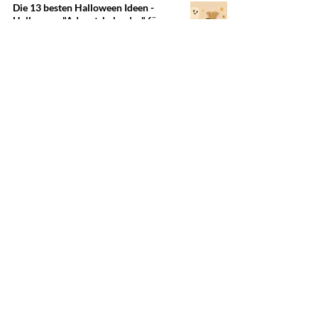
Die 13 besten Halloween Ideen -
Halloween "Adventskalender" für
einen gruseligen Oktober!
Living in Season
10. Juli 2023
4 Min. Lesezeit
Gruselige Gaumenfreuden: Die
besten Halloween Rezepte und Ideen
zum Frühstück
Living in Season
29. Juni 2023
2 Min. Lesezeit
Living in Season
Dein saisonaler Blog für jede J
ahreszeit und jeden
Feiertag - Deko-Ideen zum Geburtstag, Rezepte
für die Halloween-Pa
rty, Weihnachtsgeschenke,
Oster-Ideen und vieles mehr!