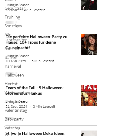
Living in Season
Geburtstag
28. Mai
3 Min. Lesezeit
Frühling
Sonstiges
Alle
Die perfekte Halloween-Party zu
Jahreszeiten
Hause: 10+ Tipps für deine
Gruselnacht!
Sommer
Living in Season
Balkon
10. Mai 2025
5 Min. Lesezeit
Karneval
Halloween
Herbst
Fears of the Fall - 5 Halloween-
Weihnachten
Stories plus Haikus
Silvester
Living in Season
21. Sept. 2024
3 Min. Lesezeit
Valentinstag
Babyparty
Vatertag
Stilvolle Halloween Deko Ideen: