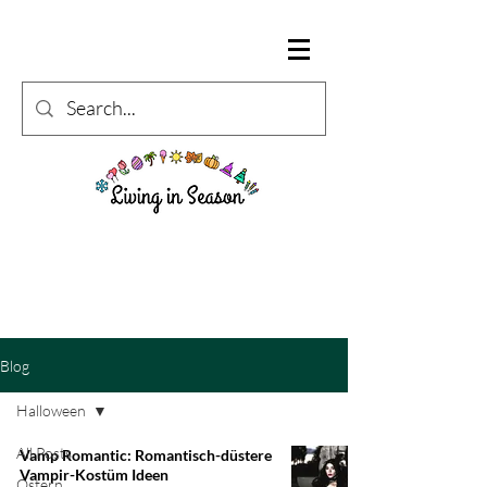
Blog
Halloween
All Posts
Vamp Romantic: Romantisch-düstere
Vampir-Kostüm Ideen
Ostern