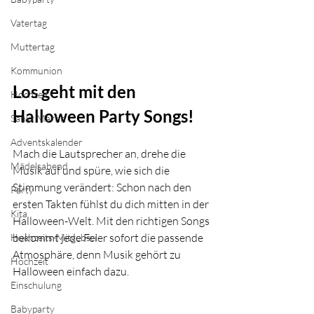
Vatertag
Muttertag
Kommunion
Los geht mit den 
Hochzeit
Halloween Party Songs!
Sankt Martin
Adventskalender
Mach die Lautsprecher an, drehe die 
Mädelsabend
Musik auf und spüre, wie sich die 
Stimmung verändert: Schon nach den 
Party
ersten Takten fühlst du dich mitten in der 
Kita
Halloween-Welt. Mit den richtigen Songs 
bekommt jede Feier sofort die passende 
Hochzeits-Mitgebsel
Atmosphäre, denn Musik gehört zu 
Hochzeit
Halloween einfach dazu.
Einschulung
Babyparty