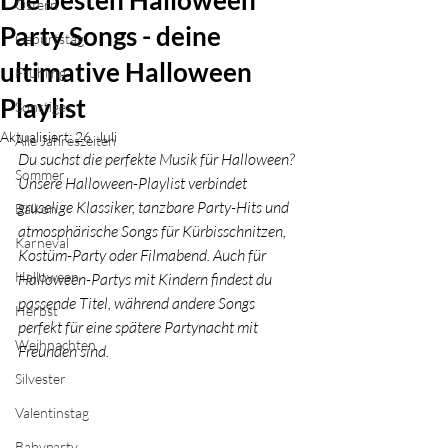
Die besten Halloween
Ostern
Party Songs - deine
Geburtstag
ultimative Halloween
Frühling
Playlist
Sonstiges
Aktualisiert:
26. Juli
Alle Jahreszeiten
Du suchst die perfekte Musik für Halloween? 
Sommer
Unsere Halloween-Playlist verbindet 
gruselige Klassiker, tanzbare Party-Hits und 
Balkon
atmosphärische Songs für Kürbisschnitzen, 
Karneval
Kostüm-Party oder Filmabend. Auch für 
Halloween
Halloween-Partys mit Kindern findest du 
passende Titel, während andere Songs 
Herbst
perfekt für eine spätere Partynacht mit 
Weihnachten
Freunden sind.
Silvester
Valentinstag
Babyparty