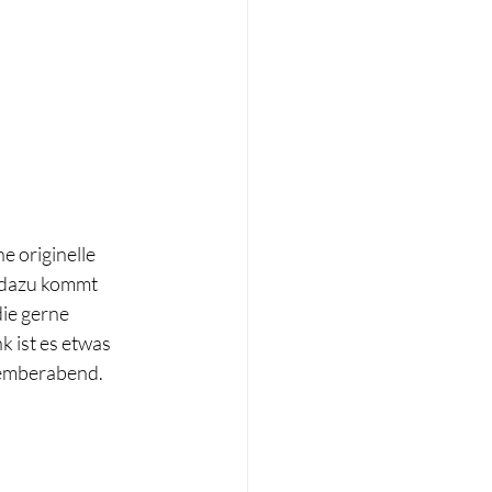
ne originelle 
 dazu kommt 
ie gerne 
 ist es etwas 
zemberabend.