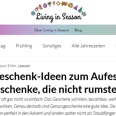
Über Living in Season
Blog
tag
Frühling
Sonstiges
Alle Jahreszeiten
 Juni
Herbst
3 Min. Lesezeit
Weihnachten
Silvester
Valentinstag
eschenk-Ideen zum Aufes
eschenke, die nicht rumst
Kommunion
Hochzeit
Sankt Martin
Advents
 oft gar nicht so einfach: Das Geschenk soll klein, bezahlbar, we
 wirken. Genau deshalb sind Genussgeschenke eine gute Idee. Si
s-Mitgebsel
Hochzeit
Einschulung
Babypart
perfekt in den Advent und landen später nicht als Staubfänger 