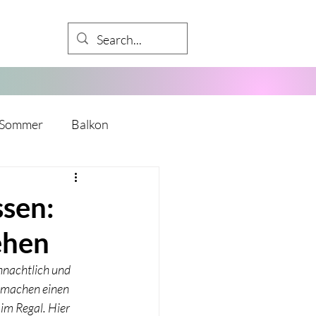
Sommer
Balkon
Babyparty
sen:
ehen
kalender
Mädelsabend
ihnachtlich und 
e machen einen 
y
Mitarbeiter
im Regal. Hier 