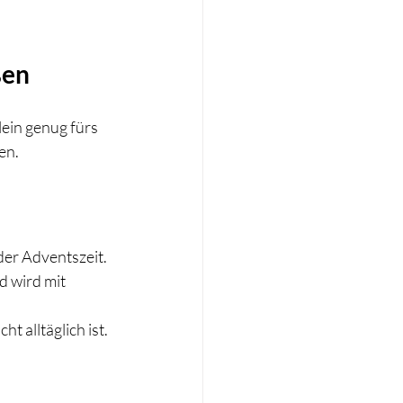
ßen
ein genug fürs 
en.
der Adventszeit. 
 wird mit 
t alltäglich ist.