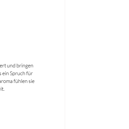
iert und bringen 
 ein Spruch für 
aroma fühlen sie 
t. 