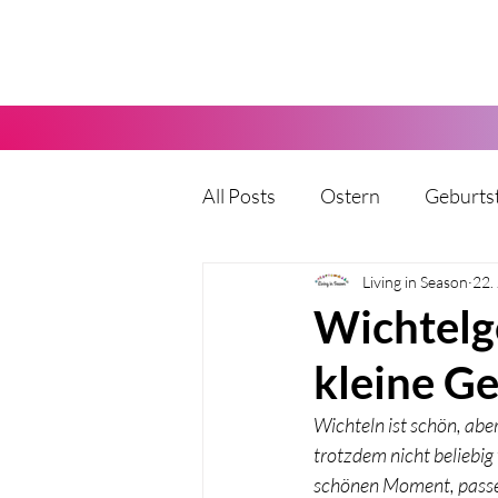
All Posts
Ostern
Geburts
Karneval
Living in Season
Halloween
22.
Wichtelg
kleine G
Vatertag
Muttertag
Wichteln ist schön, aber
trotzdem nicht beliebig
Party
Kita
Hochzeit
schönen Moment, passen 