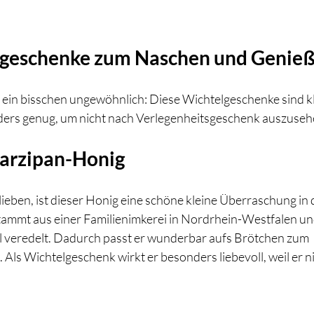
lgeschenke zum Naschen und Genie
 ein bisschen ungewöhnlich: Diese Wichtelgeschenke sind kl
ders genug, um nicht nach Verlegenheitsgeschenk auszuseh
Marzipan-Honig
 lieben, ist dieser Honig eine schöne kleine Überraschung in 
stammt aus einer Familienimkerei in Nordrhein-Westfalen und
l veredelt. Dadurch passt er wunderbar aufs Brötchen zum 
ls Wichtelgeschenk wirkt er besonders liebevoll, weil er nich