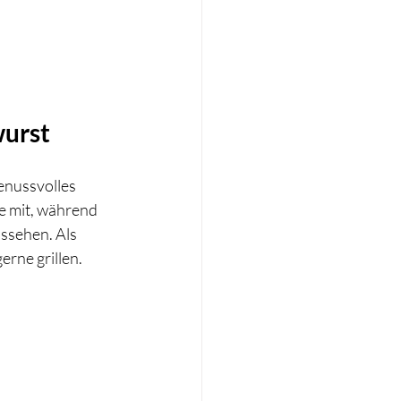
wurst
enussvolles 
e mit, während 
ssehen. Als 
rne grillen. 