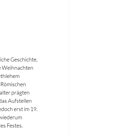
iche Geschichte, 
de Weihnachten 
Bethlehem 
s Römischen 
alter prägten 
as Aufstellen 
och erst im 19. 
 wiederum 
es Festes. 