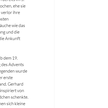
chen, ehe sie 
verlor ihre 
asten 
äuche wie das 
ng und die 
die Ankunft 
ab dem 19. 
g des Advents 
Gegenden wurde 
r erste 
and. Gerhard 
nspiriert von 
ldchen schenkte. 
en sich kleine 