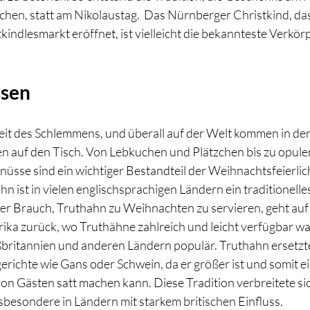
hen, statt am Nikolaustag.  Das Nürnberger Christkind, das
indlesmarkt eröffnet, ist vielleicht die bekannteste Verkör
sen 
eit des Schlemmens, und überall auf der Welt kommen in der 
sen auf den Tisch. Von Lebkuchen und Plätzchen bis zu opule
nüsse sind ein wichtiger Bestandteil der Weihnachtsfeierlich
 ist in vielen englischsprachigen Ländern ein traditionelles
r Brauch, Truthahn zu Weihnachten zu servieren, geht auf 
ika zurück, wo Truthähne zahlreich und leicht verfügbar war
britannien und anderen Ländern populär. Truthahn ersetzte
gerichte wie Gans oder Schwein, da er größer ist und somit e
n Gästen satt machen kann. Diese Tradition verbreitete sich
insbesondere in Ländern mit starkem britischen Einfluss.