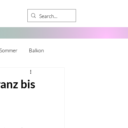
Sommer
Balkon
Babyparty
anz bis
kalender
Mädelsabend
y
Mitarbeiter