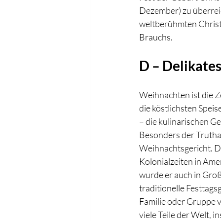
Dezember) zu überreic
weltberühmten Christk
Brauchs. 
D – Delikates
Weihnachten ist die Z
die köstlichsten Spei
– die kulinarischen Ge
Besonders der Truthahn
Weihnachtsgericht. De
Kolonialzeiten in Amer
wurde er auch in Groß
traditionelle Festtags
Familie oder Gruppe vo
viele Teile der Welt, 