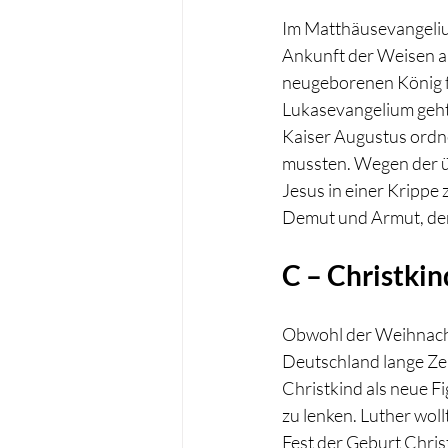
Im Matthäusevangeliu
Ankunft der Weisen au
neugeborenen König f
Lukasevangelium geht d
Kaiser Augustus ordne
mussten. Wegen der üb
Jesus in einer Krippe
Demut und Armut, der
C – Christkin
Obwohl der Weihnachts
Deutschland lange Zeit
Christkind als neue F
zu lenken. Luther wol
Fest der Geburt Christ