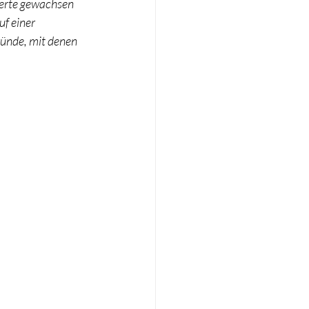
derte gewachsen 
f einer 
ünde, mit denen 