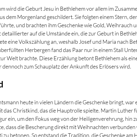
m wird die Geburt Jesu in Bethlehem vor allem im Zusamme
s dem Morgenland geschildert. Sie folgten einem Stern, der
ührte, und brachten ihm Geschenke wie Gold, Weihrauch u
etaillierter auf die Umstände ein, die zur Geburt in Bethle
te eine Volkszählung an, weshalb Josef und Maria nach Be
erfüllten Herbergen fand das Paar nur in einem Stall Unte
 zur Welt brachte. Diese Erzählung betont Bethlehem als ein
 dennoch zum Schauplatz der Ankunft des Erlösers wird.
d
mann heute in vielen Ländern die Geschenke bringt, war es
 das Christkind, das die Hauptrolle spielte. Martin Luther f
igur ein, um den Fokus weg von der Heiligenverehrung, hin z
lte, dass die Bescherung direkt mit Weihnachten verbunden
i zu betonen. So entstand die Tradition, die Geschenke am H