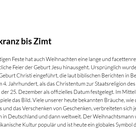
ranz bis Zimt 
tigen Feste hat auch Weihnachten eine lange und facettenre
istliche Feier der Geburt Jesu hinausgeht. Ursprünglich wur
Geburt Christi eingeführt, die laut biblischen Berichten in 
im 4. Jahrhundert, als das Christentum zur Staatsreligion de
er 25. Dezember als offizielles Datum festgelegt. Im Mittel
iele das Bild. Viele unserer heute bekannten Bräuche, wie d
und das Verschenken von Geschenken, verbreiteten sich jed
em in Deutschland und dann weltweit. Der Weihnachtsmann
kanische Kultur populär und ist heute ein globales Symbol d