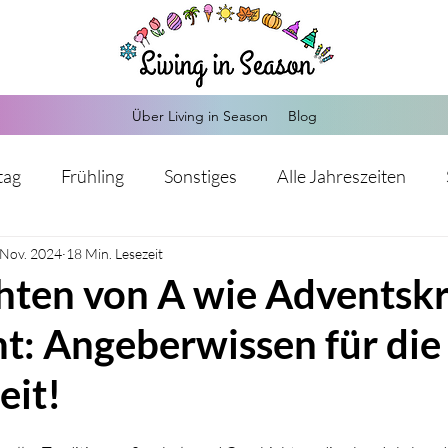
Über Living in Season
Blog
tag
Frühling
Sonstiges
Alle Jahreszeiten
 Nov. 2024
Herbst
18 Min. Lesezeit
Weihnachten
Silvester
Valentinstag
ten von A wie Adventskr
t: Angeberwissen für die
Kommunion
Hochzeit
Sankt Martin
Advents
eit!
s-Mitgebsel
Hochzeit
Einschulung
Babypart