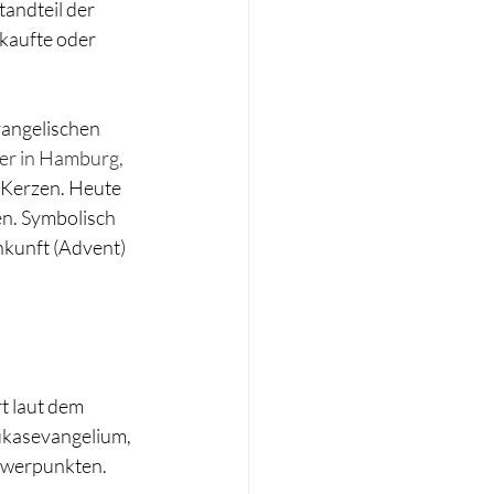
andteil der 
kaufte oder 
vangelischen 
er in Hamburg, 
 Kerzen. Heute 
n. Symbolisch 
nkunft (Advent) 
t laut dem 
ukasevangelium, 
chwerpunkten.