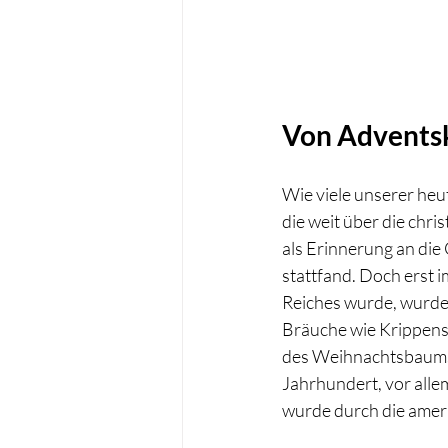
Von Adventsk
Wie viele unserer heu
die weit über die chr
als Erinnerung an die 
stattfand. Doch erst 
Reiches wurde, wurde d
Bräuche wie Krippensp
des Weihnachtsbaums 
Jahrhundert, vor all
wurde durch die ameri