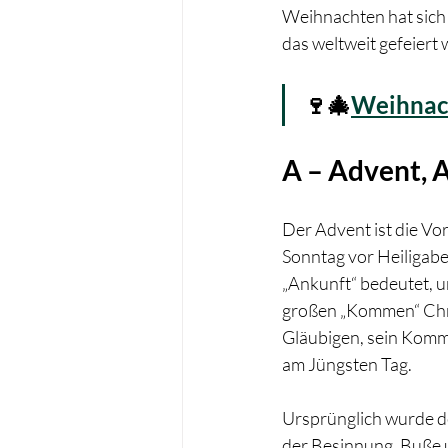
Weihnachten hat sich s
das weltweit gefeiert
🍷🎄
Weihnach
A – Advent, 
Der Advent ist die Vo
Sonntag vor Heiligabe
„Ankunft“ bedeutet, un
großen „Kommen“ Chri
Gläubigen, sein Komm
am Jüngsten Tag.
Ursprünglich wurde de
der Besinnung, Buße u