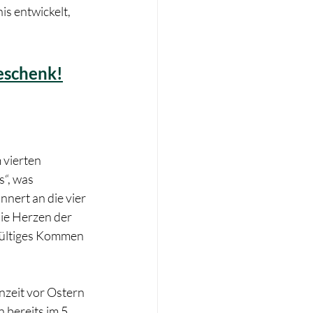
is entwickelt, 
eschenk!
 vierten 
“, was 
nnert an die vier 
ie Herzen der 
gültiges Kommen 
nzeit vor Ostern 
bereits im 5. 