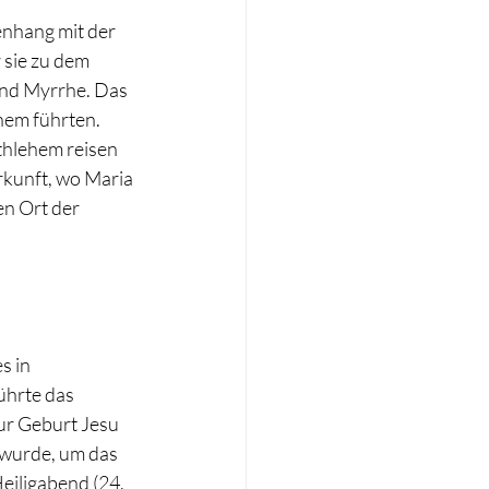
nhang mit der 
 sie zu dem 
nd Myrrhe. Das 
hem führten. 
thlehem reisen 
rkunft, wo Maria 
en Ort der 
 in 
ührte das 
ur Geburt Jesu 
 wurde, um das 
eiligabend (24. 