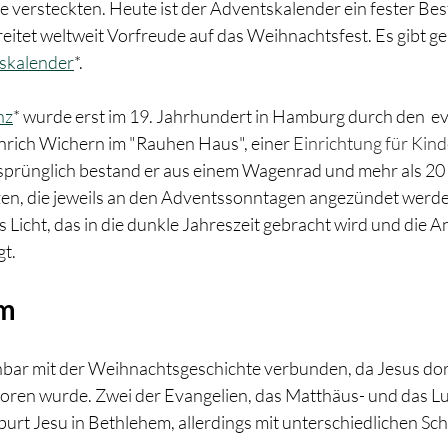
e versteckten. Heute ist der Adventskalender ein fester Best
eitet weltweit Vorfreude auf das Weihnachtsfest. Es gibt ge
tskalender
*.
nz
* wurde erst im 19. Jahrhundert in Hamburg durch den  e
rich Wichern im "Rauhen Haus", einer 
Einrichtung für Kind
sprünglich bestand er aus einem Wagenrad und mehr als 20
rzen, die jeweils an den Adventssonntagen angezündet werde
s Licht, das in die dunkle Jahreszeit gebracht wird und die A
gt.
em
bar mit der Weihnachtsgeschichte verbunden, da Jesus dor
ren wurde. Zwei der Evangelien, das Matthäus- und das L
burt Jesu in Bethlehem, allerdings mit unterschiedlichen S