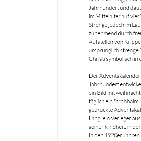
Jahrhundert und dauer
im Mittelalter auf vie
Strenge jedoch im Lau
zunehmend durch freu
Aufstellen von Kripp
ursprünglich strenge F
Christi symbolisch in 
Der Adventskalender w
Jahrhundert entwickel
ein Bild mit weihnac
täglich ein Strohhalm i
gedruckte Adventskale
Lang, ein Verleger au
seiner Kindheit, in de
In den 1920er Jahren 