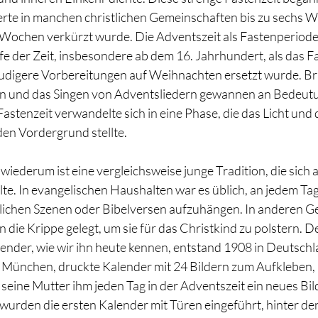
te in manchen christlichen Gemeinschaften bis zu sechs Wo
r Wochen verkürzt wurde. Die Adventszeit als Fastenperiode 
fe der Zeit, insbesondere ab dem 16. Jahrhundert, als das F
digere Vorbereitungen auf Weihnachten ersetzt wurde. Br
en und das Singen von Adventsliedern gewannen an Bedeutu
astenzeit verwandelte sich in eine Phase, die das Licht und 
den Vordergrund stellte.
iederum ist eine vergleichsweise junge Tradition, die sich 
te. In evangelischen Haushalten war es üblich, an jedem Ta
htlichen Szenen oder Bibelversen aufzuhängen. In anderen 
n die Krippe gelegt, um sie für das Christkind zu polstern. De
nder, wie wir ihn heute kennen, entstand 1908 in Deutschl
s München, druckte Kalender mit 24 Bildern zum Aufkleben, i
r seine Mutter ihm jeden Tag in der Adventszeit ein neues Bi
wurden die ersten Kalender mit Türen eingeführt, hinter den