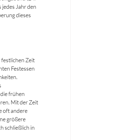
 jedes Jahr den 
perung dieses 
festlichen Zeit 
nten Festessen 
keiten. 
 
die frühen 
en. Mit der Zeit 
 oft andere 
ine größere 
 schließlich in 