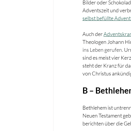
Bilder oder Schokolad
Adventszeit und verbr
selbst befüllte Adven
Auch der 
Adventskra
Theologen Johann Hin
ins Leben gerufen. 
Ur
sind es meist vier Ke
steht der Kranz für da
von Christus ankündi
B – Bethleh
Bethlehem ist untrenn
Neuen Testament gebo
berichten über die Ge