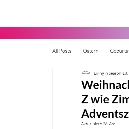
All Posts
Ostern
Geburts
Karneval
Living in Season
Halloween
18.
Weihnach
Z wie Zim
Vatertag
Muttertag
Adventsz
Party
Kita
Hochzeit
Aktualisiert:
26. Apr.