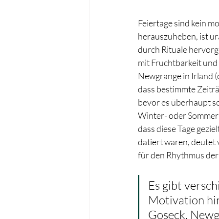
Feiertage sind kein m
herauszuheben, ist ur
durch Rituale hervor
mit Fruchtbarkeit und
Newgrange in Irland (c
dass bestimmte Zeitr
bevor es überhaupt sch
Winter- oder Sommer
dass diese Tage gezie
datiert waren, deutet
für den Rhythmus der
Es gibt versc
Motivation hi
Goseck, Newgr