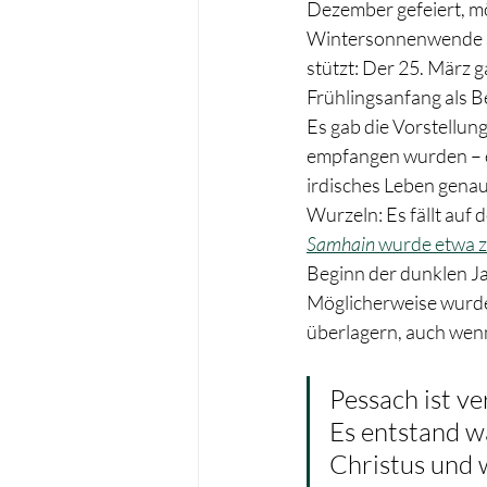
Dezember gefeiert, m
Wintersonnenwende st
stützt: Der 25. März g
Frühlingsanfang als B
Es gab die Vorstellun
empfangen wurden – e
irdisches Leben genau
Wurzeln: Es fällt auf
Samhain
 wurde etwa z
Beginn der dunklen Jah
Möglicherweise wurde 
überlagern, auch wenn
Pessach ist ve
Es entstand w
Christus und w