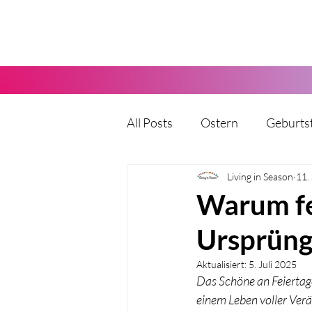
All Posts
Ostern
Geburts
Karneval
Living in Season
Halloween
11.
Warum fei
Ursprüng
Vatertag
Muttertag
Aktualisiert:
5. Juli 2025
Das Schöne an Feiertage
Party
Kita
Hochzeit
einem Leben voller Ver