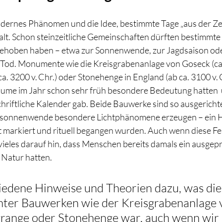
odernes Phänomen und die Idee, bestimmte Tage „aus der Zei
alt. Schon steinzeitliche Gemeinschaften dürften bestimmte
gehoben haben – etwa zur Sonnenwende, zur Jagdsaison ode
 Tod. Monumente wie die Kreisgrabenanlage von Goseck (ca. 
a. 3200 v. Chr.) oder Stonehenge in England (ab ca. 3100 v. C
äume im Jahr schon sehr früh besondere Bedeutung hatten  
riftliche Kalender gab. Beide Bauwerke sind so ausgerichtet
sonnenwende besondere Lichtphänomene erzeugen – ein Hi
lt markiert und rituell begangen wurden. Auch wenn diese Fe
 vieles darauf hin, dass Menschen bereits damals ein ausgep
 Natur hatten.
hiedene Hinweise und Theorien dazu, was die
nter Bauwerken wie der Kreisgrabenanlage 
ange oder Stonehenge war, auch wenn wir e