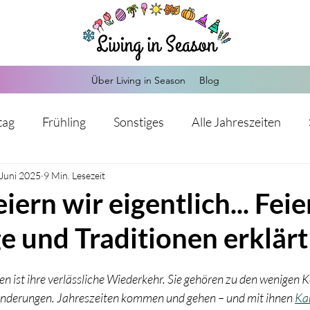
Über Living in Season
Blog
tag
Frühling
Sonstiges
Alle Jahreszeiten
 Juni 2025
Herbst
9 Min. Lesezeit
Weihnachten
Silvester
Valentinstag
ern wir eigentlich... Feie
e und Traditionen erklärt
Kommunion
Hochzeit
Sankt Martin
Advents
n ist ihre verlässliche Wiederkehr. Sie gehören zu den wenigen K
s-Mitgebsel
Hochzeit
Einschulung
Babypart
änderungen. Jahreszeiten kommen und gehen – und mit ihnen 
Ka