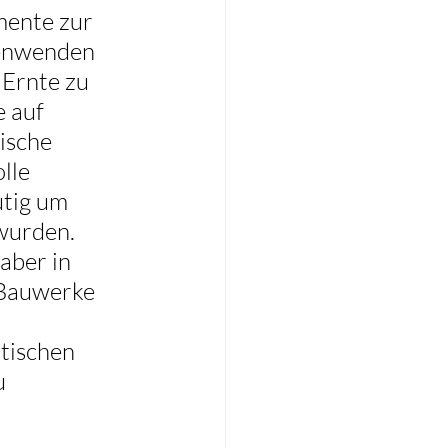
mente zur 
nenwenden 
 Ernte zu 
 auf 
ische 
lle 
utig um 
wurden. 
aber in 
 Bauwerke 
tischen 
u 