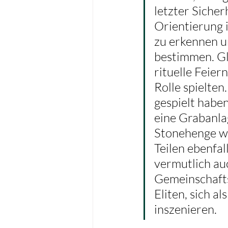
letzter Siche
Orientierung 
zu erkennen u
bestimmen. Gl
rituelle Feier
Rolle spielten
gespielt habe
eine Grabanla
Stonehenge wa
Teilen ebenfal
vermutlich auc
Gemeinschaftsg
Eliten, sich 
inszenieren.