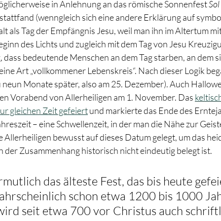
öglicherweise in Anlehnung an das römische Sonnenfest 
Sol
attfand (wenngleich sich eine andere Erklärung auf symbol
alt als Tag der Empfängnis Jesu, weil man ihn im Altertum mi
eginn des Lichts und zugleich mit dem Tag von Jesu Kreuzigun
g, dass bedeutende Menschen an dem Tag starben, an dem si
ine Art „vollkommener Lebenskreis“. Nach dieser Logik beg
 neun Monate später, also am 25. Dezember). Auch Hallowee
 den Vorabend von Allerheiligen am 1. November. Das 
keltisc
ur gleichen Zeit gefeiert
 und markierte das Ende des Erntej
reszeit – eine Schwellenzeit, in der man die Nähe zur Geist
Allerheiligen bewusst auf dieses Datum gelegt, um das heid
 der Zusammenhang historisch nicht eindeutig belegt ist.
rmutlich das älteste Fest, das bis heute gefei
ahrscheinlich schon etwa 1200 bis 1000 Jah
ird seit etwa 700 vor Christus auch schriftl