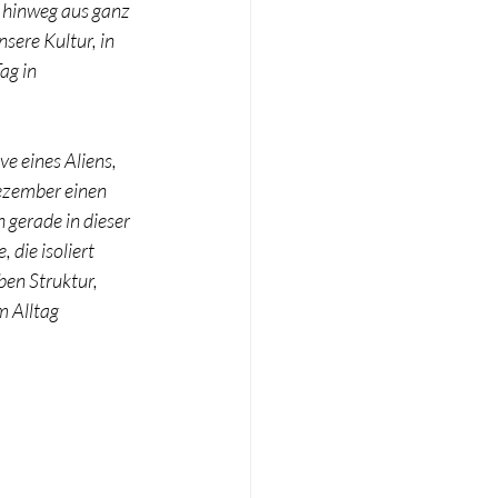
e hinweg aus ganz 
sere Kultur, in 
ag in 
 eines Aliens, 
ezember einen 
gerade in dieser 
 die isoliert 
ben Struktur, 
 Alltag 