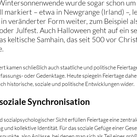
 Wintersonnenwende wurde sogar schon um 
ll markiert – etwa in Newgrange (Irland) –, l
in veränderter Form weiter, zum Beispiel als
der Julfest. Auch Halloween geht auf ein seh
as keltische Samhain, das seit 500 vor Chris
e.
 kamen schließlich auch staatliche und politische Feiertage
rfassungs- oder Gedenktage. Heute spiegeln Feiertage daher
uch historische, soziale und politische Entwicklungen wider. 
 soziale Synchronisation
 sozialpsychologischer Sicht erfüllen Feiertage eine zentrale
g und kollektive Identität. Für das soziale Gefüge einer Gese
unkte, also Anlässe, bei denen man sich als Teil eines grö