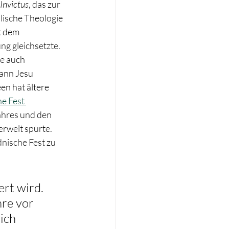
 Invictus
, das zur 
ische Theologie 
t dem 
g gleichsetzte. 
e auch 
ann Jesu 
n hat ältere 
he Fest 
ahres und den 
erwelt spürte. 
nische Fest zu 
ert wird. 
re vor 
ich 