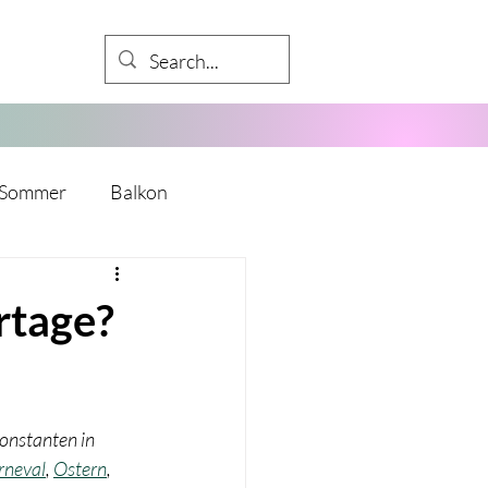
Sommer
Balkon
Babyparty
rtage?
kalender
Mädelsabend
onstanten in 
y
Mitarbeiter
rneval
, 
Ostern
, 