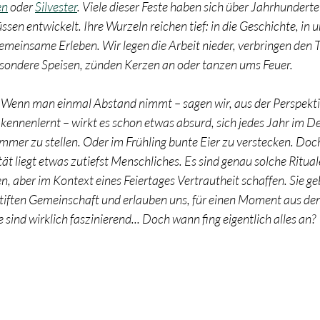
en
 oder 
Silvester
. Viele dieser Feste haben sich über Jahrhundert
ssen entwickelt. Ihre Wurzeln reichen tief: in die Geschichte, in un
emeinsame Erleben. Wir legen die Arbeit nieder, verbringen den T
sondere Speisen, zünden Kerzen an oder tanzen ums Feuer. 
 Wenn man einmal Abstand nimmt – sagen wir, aus der Perspektive
kennenlernt – wirkt es schon etwas absurd, sich jedes Jahr im D
r zu stellen. Oder im Frühling bunte Eier zu verstecken. Doch 
t liegt etwas zutiefst Menschliches. Es sind genau solche Rituale,
n, aber im Kontext eines Feiertages Vertrautheit schaffen. Sie ge
tiften Gemeinschaft und erlauben uns, für einen Moment aus dem
sind wirklich faszinierend... Doch wann fing eigentlich alles an? 