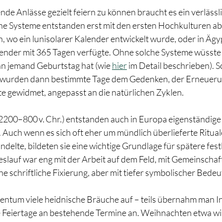
e Anlässe gezielt feiern zu können braucht es ein verlässli
e Systeme entstanden erst mit den ersten Hochkulturen ab c
 wo ein lunisolarer Kalender entwickelt wurde, oder in Ägyp
ender mit 365 Tagen verfügte. Ohne solche Systeme wüsste
nn jemand Geburtstag hat (wie 
hier
 im Detail beschrieben). S
wurden dann bestimmte Tage dem Gedenken, der Erneuerun
e gewidmet, angepasst an die natürlichen Zyklen. 
. 2200–800 v. Chr.) entstanden auch in Europa eigenständige
 Auch wenn es sich oft eher um mündlich überlieferte Ritual
ndelte, bildeten sie eine wichtige Grundlage für spätere festl
eslauf war eng mit der Arbeit auf dem Feld, mit Gemeinschaf
e schriftliche Fixierung, aber mit tiefer symbolischer Bede
tentum viele heidnische Bräuche auf – teils übernahm man Inh
e Feiertage an bestehende Termine an. Weihnachten etwa wi