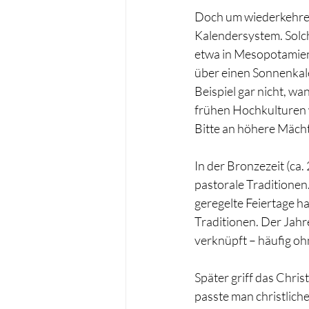
Doch um wiederkehrend
Kalendersystem. Solch
etwa in Mesopotamien,
über einen Sonnenkal
Beispiel gar nicht, wa
frühen Hochkulturen 
Bitte an höhere Mächt
In der Bronzezeit (ca
pastorale Traditionen.
geregelte Feiertage ha
Traditionen. Der Jahr
verknüpft – häufig ohn
Später griff das Chris
passte man christlich