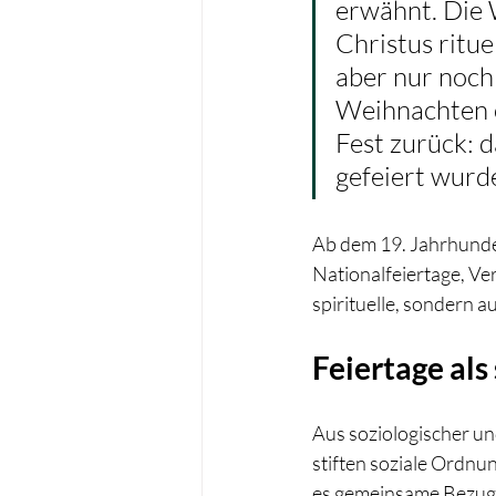
erwähnt. Die
Christus ritue
aber nur noch 
Weihnachten o
Fest zurück: d
gefeiert wurd
Ab dem 19. Jahrhundert
Nationalfeiertage, Ve
spirituelle, sondern a
Feiertage als
Aus soziologischer und
stiften soziale Ordnun
es gemeinsame Bezugsp