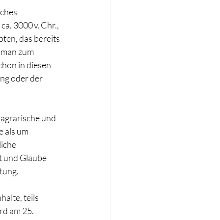
ches 
a. 3000 v. Chr., 
ten, das bereits 
 man zum 
chon in diesen 
g oder der 
 agrarische und 
e als um 
iche 
t und Glaube 
utung.
alte, teils 
rd am 25. 