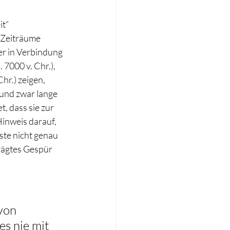
t“ 
 Zeiträume 
r in Verbindung 
7000 v. Chr.), 
hr.) zeigen, 
und zwar lange 
, dass sie zur 
nweis darauf, 
ste nicht genau 
rägtes Gespür 
 
von 
s nie mit 