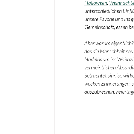
Halloween
, 
Weihnacht
unterschiedlichen Einflü
Taufe
Wichteln
unsere Psyche und ins g
Gemeinschaft, essen be
Aber warum eigentlich?
das die Menschheit neu 
Nadelbaum ins Wohnzimme
vermeintlichen Absurditä
betrachtet sinnlos wirke
wecken Erinnerungen, s
auszubrechen. Feiertage 