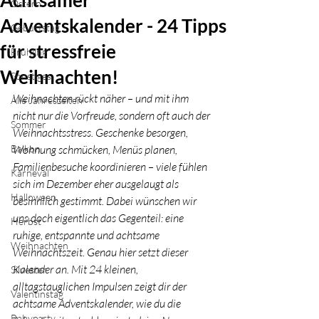
Achtsamer
Ostern
Adventskalender - 24 Tipps
Geburtstag
für stressfreie
Frühling
Weihnachten!
Sonstiges
Weihnachten rückt näher – und mit ihm 
Alle Jahreszeiten
nicht nur die Vorfreude, sondern oft auch der 
Sommer
Weihnachtsstress. Geschenke besorgen, 
Balkon
Wohnung schmücken, Menüs planen, 
Familienbesuche koordinieren – viele fühlen 
Karneval
sich im Dezember eher ausgelaugt als 
Halloween
besinnlich gestimmt. Dabei wünschen wir 
uns doch eigentlich das Gegenteil: eine 
Herbst
ruhige, entspannte und achtsame 
Weihnachten
Weihnachtszeit. Genau hier setzt dieser 
Kalender an. Mit 24 kleinen, 
Silvester
alltagstauglichen Impulsen zeigt dir der 
Valentinstag
achtsame Adventskalender, wie du die 
Babyparty