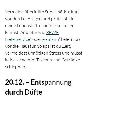
Vermeide überfüllte Supermärkte kurz 
vor den Feiertagen und prüfe, ob du 
deine Lebensmittel online bestellen 
kannst. Anbieter wie 
REWE 
Lieferservice
* oder 
eismann
* liefern bis 
vor die Haustür. So sparst du Zeit, 
vermeidest unnötigen Stress und musst 
keine schweren Taschen und Getränke 
schleppen.
20.12. – Entspannung 
durch Düfte 
Heute kommt dein Geruchssinn zum 
Einsatz: Zünde ein Räucherstäbchen 
oder eine Duftkerze an – z. B. mit 
Sandelholz oder Orange. Diese Düfte 