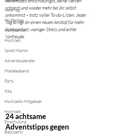
Adventszeit entschleunigst, deine Nerven 
schonst und wieder mehr bei dir selbst 
Vatertag
ankommst – trotz voller To-do-Listen. Jeder 
Muttertag
Tag bringt dir einen neuen Anstoß für mehr 
Achtsamkeit, weniger Stress und echte 
Kommunion
Vorfreude. 
Hochzeit
Sankt Martin
Adventskalender
Mädelsabend
Party
Kita
Hochzeits-Mitgebsel
Hochzeit
24 achtsame 
Einschulung
Adventstipps gegen 
Babyparty