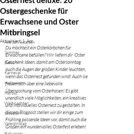
Osternest deluxe: 20
Ostern
Ostergeschenke für
Geburtstag
Erwachsene und Oster
Frühling
Mitbringsel
Sonstiges
Aktualisiert:
1. Apr.
Alle Jahreszeiten
Du möchtest ein Osterkörbchen für 
Sommer
Erwachsene befüllen? Wir liefern dir  Oster 
Geschenk Ideen, damit am Ostersonntag 
Balkon
auch die Augen der großen Kinder leuchten, 
Karneval
wenn das Osternest gefunden wird! Auch sie 
Halloween
freuen sich über eine liebevolle 
Überraschung vom Osterhasen! Es gibt 
Herbst
unendlich viele Möglichkeiten, ein kreatives 
Weihnachten
und individuelles Osternest zu gestalten. In 
diesem Blogpost stellen wir dir einige zum 
Silvester
Frühling passende Ideen vor, damit auch die 
Valentinstag
Großen ein wundervolles Osterfest erleben!
Babyparty