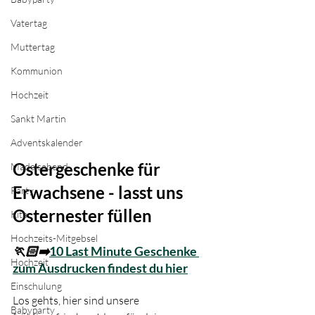
Vatertag
Muttertag
Kommunion
Hochzeit
Sankt Martin
Adventskalender
Ostergeschenke für 
Mädelsabend
Erwachsene - lasst uns 
Party
Osternester füllen
Kita
Hochzeits-Mitgebsel
🏃🏻‍➡️
10 Last Minute Geschenke 
Hochzeit
zum Ausdrucken findest du hier
Einschulung
Los gehts, hier sind unsere 
Babyparty