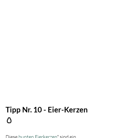
Tipp Nr. 10 - Eier-Kerzen 
🥚
Diese 
bunten Eierkerzen
* sind ein 