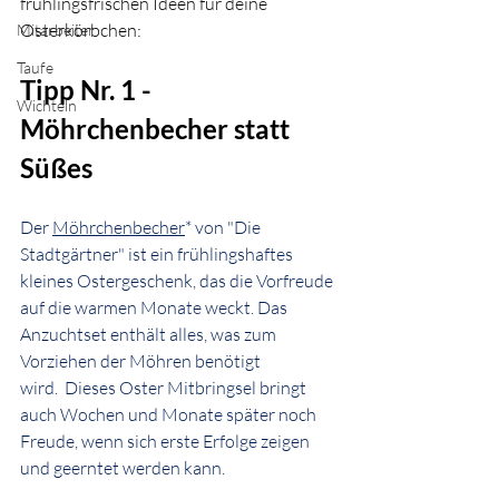
frühlingsfrischen Ideen für deine 
Osterkörbchen:
Mitarbeiter
Taufe
Tipp Nr. 1 - 
Wichteln
Möhrchenbecher statt 
Süßes
Der 
Möhrchenbecher
* von "Die 
Stadtgärtner" ist ein frühlingshaftes 
kleines Ostergeschenk, das die Vorfreude 
auf die warmen Monate weckt. D
as 
Anzuchtset enthält alles, was zum 
Vorziehen der Möhren benötigt 
wird.
  Dieses Oster Mitbringsel bringt 
auch Wochen und Monate später noch 
Freude, wenn sich erste Erfolge zeigen 
und geerntet werden kann.