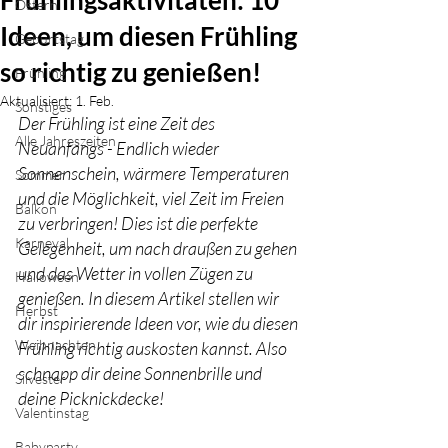
Frühlingsaktivitäten: 10
Ostern
Ideen, um diesen Frühling
Geburtstag
so richtig zu genießen!
Frühling
Aktualisiert:
1. Feb.
Sonstiges
Der Frühling ist eine Zeit des 
Alle Jahreszeiten
Neuanfangs - Endlich wieder 
Sonnenschein, wärmere Temperaturen 
Sommer
und die Möglichkeit, viel Zeit im Freien 
Balkon
zu verbringen! Dies ist die perfekte 
Karneval
Gelegenheit, um nach draußen zu gehen 
und das Wetter in vollen Zügen zu 
Halloween
genießen. In diesem Artikel stellen wir 
Herbst
dir inspirierende Ideen vor, wie du diesen 
Weihnachten
Frühling richtig auskosten kannst. Also 
schnapp dir deine Sonnenbrille und 
Silvester
deine Picknickdecke!
Valentinstag
Babyparty