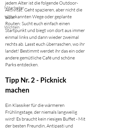
jedem Alter ist die folgende Outdoor-
Mitarbeiter
Aktivität: Geht spazieren, aber nicht die 
altbekannten Wege oder geplante 
Taufe
Routen: Sucht euch einfach einen 
Wichteln
Startpunkt und biegt von dort aus immer 
einmal links und dann wieder zweimal 
rechts ab. Lasst euch überraschen, wo ihr 
landet! Bestimmt werdet ihr das ein oder 
andere gemütliche Café und schöne 
Parks entdecken. 
Tipp Nr. 2 - Picknick 
machen
Ein Klassiker für die wärmeren 
Frühlingstage, der niemals langweilig 
wird! Es braucht kein riesiges Buffet - Mit 
der besten Freundin, Antipasti und 