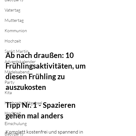
Vatertag
Muttertag
Kommunion
Hochzeit
Sankt Martin
Ab nach draußen: 10 
Adventskalender
Frühlingsaktivitäten, um 
Mädelsabend
diesen Frühling zu 
Party
auszukosten
Kita
Hochzeits-Mitgebsel
Tipp Nr. 1 - Spazieren 
Hochzeit
gehen mal anders
Einschulung
Komplett kostenfrei und spannend in 
Babyparty