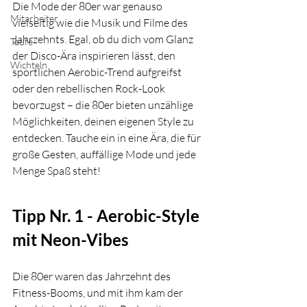
Die Mode der 80er war genauso 
Mitarbeiter
vielseitig wie die Musik und Filme des 
Jahrzehnts. Egal, ob du dich vom Glanz 
Taufe
der Disco-Ära inspirieren lässt, den 
Wichteln
sportlichen Aerobic-Trend aufgreifst 
oder den rebellischen Rock-Look 
bevorzugst – die 80er bieten unzählige 
Möglichkeiten, deinen eigenen Style zu 
entdecken. Tauche ein in eine Ära, die für 
große Gesten, auffällige Mode und jede 
Menge Spaß steht!
Tipp Nr. 1 - Aerobic-Style 
mit Neon-Vibes 
Die 80er waren das Jahrzehnt des 
Fitness-Booms, und mit ihm kam der 