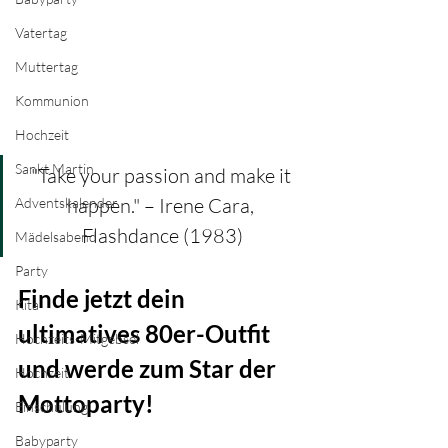
Vatertag
Muttertag
Kommunion
Hochzeit
Sankt Martin
"Take your passion and make it 
happen." – Irene Cara, 
Adventskalender
Flashdance (1983)
Mädelsabend
Party
Finde jetzt dein 
Kita
ultimatives 80er-Outfit 
Hochzeits-Mitgebsel
und werde zum Star der 
Hochzeit
Mottoparty!
Einschulung
Babyparty