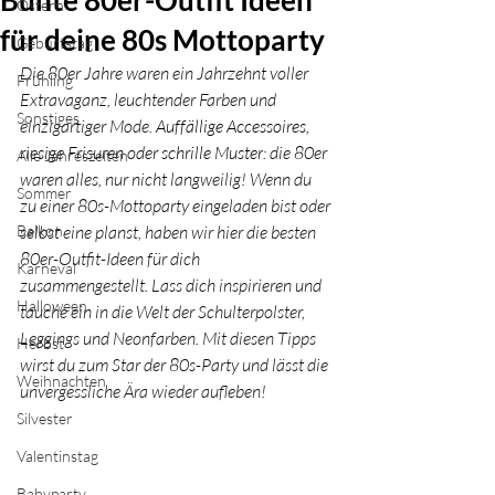
Bunte 80er-Outfit Ideen
Ostern
für deine 80s Mottoparty
Geburtstag
Die 80er Jahre waren ein Jahrzehnt voller 
Frühling
Extravaganz, leuchtender Farben und 
Sonstiges
einzigartiger Mode. 
Auffällige Accessoires, 
riesige Frisuren oder schrille Muster
: die 80er 
Alle Jahreszeiten
waren alles, nur nicht langweilig! Wenn du 
Sommer
zu einer 80s-Mottoparty eingeladen bist oder 
Balkon
selbst eine planst, haben wir hier die besten 
80er-Outfit-Ideen für dich 
Karneval
zusammengestellt. Lass dich inspirieren und 
Halloween
tauche ein in die Welt der Schulterpolster, 
Leggings und Neonfarben. Mit diesen Tipps 
Herbst
wirst du zum Star der 80s-Party und lässt die 
Weihnachten
unvergessliche Ära wieder aufleben!
Silvester
Valentinstag
Babyparty