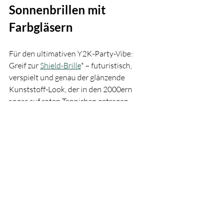
Sonnenbrillen mit 
Farbgläsern
Für den ultimativen Y2K-Party-Vibe: 
Greif zur 
Shield-Brille
* – futuristisch, 
verspielt und genau der glänzende 
Kunststoff-Look, der in den 2000ern 
sogar auf roten Teppichen getragen 
wurde.
Tipp Nr. 10 – Glänzende 