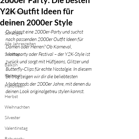
2000er Party: Die besten
Ostern
Y2K Outfit Ideen für
Geburtstag
deinen 2000er Style
Frühling
Du planst eine 2000er-Party und suchst 
Sonstiges
nach passenden 2000er Outfit Ideen für 
Alle Jahreszeiten
Damen oder Herren? Ob Karneval, 
Mottoparty oder Festival – der Y2K-Style ist 
Sommer
zurück und sorgt mit Hüftjeans, Glitzer und 
Balkon
Butterfly-Clips für echte Nostalgie. In diesem 
Karneval
Beitrag zeigen wir dir die beliebtesten 
Modetrends der 2000er Jahre, mit denen du 
Halloween
deinen Look originalgetreu stylen kannst.
Herbst
Weihnachten
Silvester
Valentinstag
Babyparty