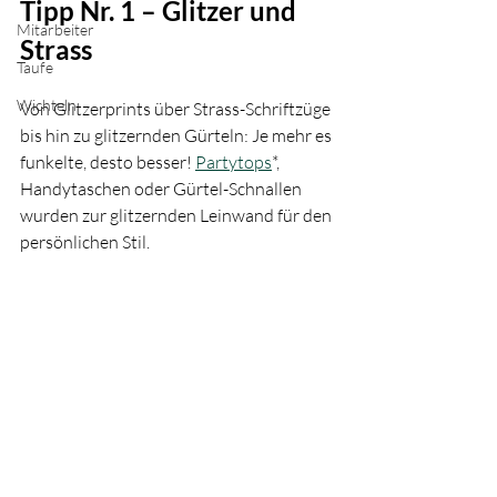
Tipp Nr. 1 – Glitzer und 
Mitarbeiter
Strass
Taufe
Wichteln
Von Glitzerprints über Strass-Schriftzüge 
bis hin zu glitzernden Gürteln: Je mehr es 
funkelte, desto besser! 
Partytops
*, 
Handytaschen oder Gürtel-Schnallen 
wurden zur glitzernden Leinwand für den 
persönlichen Stil.