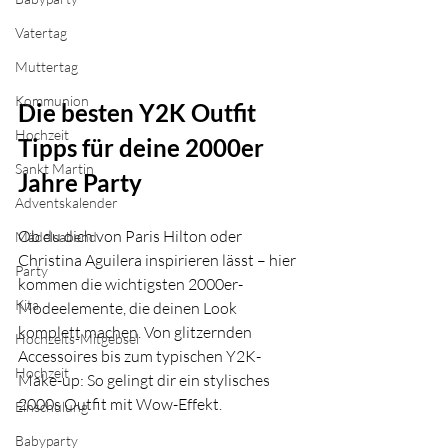
Vatertag
Muttertag
Kommunion
Die besten Y2K Outfit 
Hochzeit
Tipps für deine 2000er 
Sankt Martin
Jahre Party
Adventskalender
Ob du dich von Paris Hilton oder 
Mädelsabend
Christina Aguilera inspirieren lässt – hier 
Party
kommen die wichtigsten 2000er-
Kita
Modeelemente, die deinen Look 
komplett machen. Von glitzernden 
Hochzeits-Mitgebsel
Accessoires bis zum typischen Y2K-
Hochzeit
Make-up: So gelingt dir ein stylisches 
2000s Outfit mit Wow-Effekt.
Einschulung
Babyparty