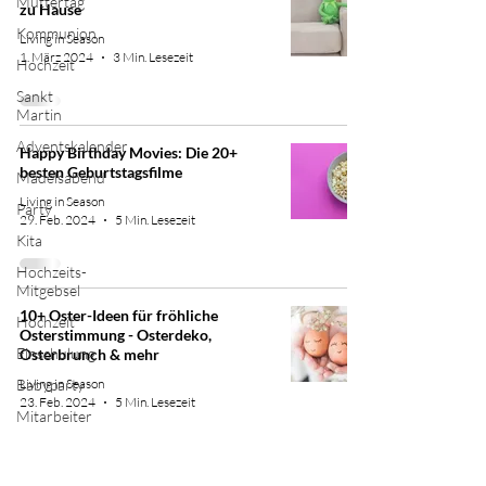
Muttertag
zu Hause
Kommunion
Living in Season
1. März 2024
3 Min. Lesezeit
Hochzeit
Sankt
Martin
Adventskalender
Happy Birthday Movies: Die 20+
besten Geburtstagsfilme
Mädelsabend
Living in Season
Party
29. Feb. 2024
5 Min. Lesezeit
Kita
Hochzeits-
Mitgebsel
10+ Oster-Ideen für fröhliche
Hochzeit
Osterstimmung - Osterdeko,
Einschulung
Osterbrunch & mehr
Babyparty
Living in Season
23. Feb. 2024
5 Min. Lesezeit
Mitarbeiter
Taufe
Wichteln