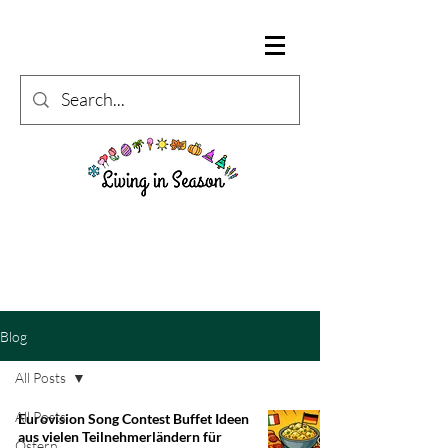
Blog
All Posts
All Posts
Eurovision Song Contest Buffet Ideen
aus vielen Teilnehmerländern für
Ostern