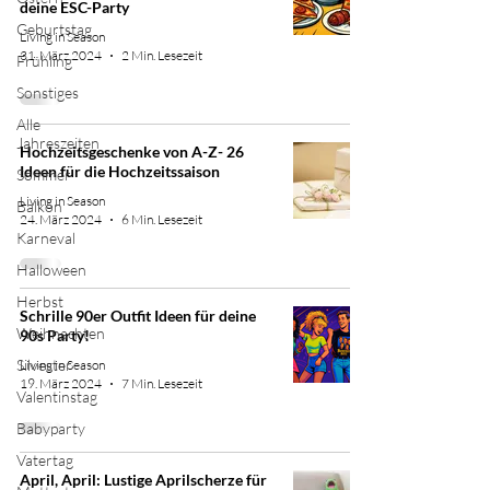
deine ESC-Party
Geburtstag
Living in Season
31. März 2024
2 Min. Lesezeit
Frühling
Sonstiges
Alle
Jahreszeiten
Hochzeitsgeschenke von A-Z- 26
Ideen für die Hochzeitssaison
Sommer
Living in Season
Balkon
24. März 2024
6 Min. Lesezeit
Karneval
Halloween
Herbst
Schrille 90er Outfit Ideen für deine
Weihnachten
90s Party!
Silvester
Living in Season
19. März 2024
7 Min. Lesezeit
Valentinstag
Babyparty
Vatertag
April, April: Lustige Aprilscherze für