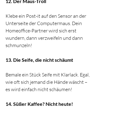
12. Der Maus-Troll
Klebe ein Post-it auf den Sensor an der 
Unterseite der Computermaus. Dein 
Homeoffice-Partner wird sich erst 
wundern, dann verzweifeln und dann 
schmunzeln!
13. Die Seife, die nicht schäumt
Bemale ein Stück Seife mit Klarlack. Egal, 
wie oft sich jemand die Hände wäscht – 
es wird einfach nicht schäumen!
14. Süßer Kaffee? Nicht heute!
Fülle Salz in die Zuckerdose und freue 
dich auf das ungläubige Gesicht, wenn 
der erste Schluck Kaffee direkt wieder 