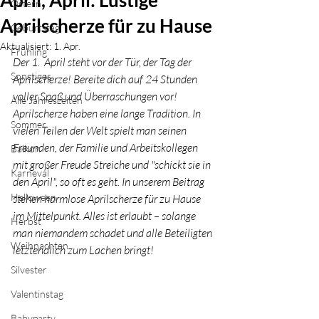
April, April: Lustige
Ostern
Aprilscherze für zu Hause
Geburtstag
Aktualisiert:
1. Apr.
Frühling
Der 1.  April steht vor der Tür, der Tag der 
Sonstiges
Aprilscherze! Bereite dich auf 24 Stunden 
voller Spaß und Überraschungen vor! 
Alle Jahreszeiten
Aprilscherze haben eine lange Tradition. In 
Sommer
vielen Teilen der Welt spielt man seinen 
Freunden, der Familie und Arbeitskollegen 
Balkon
mit großer Freude Streiche und "schickt sie in 
Karneval
den April", so oft es geht. In unserem Beitrag 
Halloween
stehen harmlose Aprilscherze für zu Hause 
im Mittelpunkt. Alles ist erlaubt – solange 
Herbst
man niemandem schadet und alle Beteiligten 
Weihnachten
letztendlich zum Lachen bringt!
Silvester
Valentinstag
Babyparty