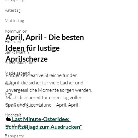
Vatertag
Muttertag
Kommunion
April, April - Die besten 
Hochzeit
Ideen für lustige 
Sankt Martin
Aprilscherze 
Adventskalender
Mädelsabend
Entdecke kreative Streiche für den 
1.April, die sicher für viele Lacher und 
Party
unvergessliche Momente sorgen werden. 
Kita
Mach dich bereit für einen Tag voller 
Spaß und guter Laune – April, April!
Hochzeits-Mitgebsel
Hochzeit
🐇
 Last Minute-Osteridee: 
Einschulung
Schnitzeljagd zum Ausdrucken
*
Babyparty