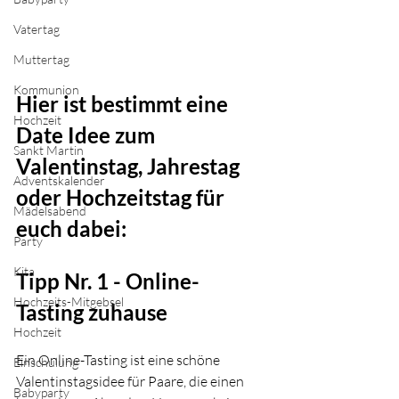
Vatertag
Muttertag
Kommunion
Hier ist bestimmt eine 
Hochzeit
Date Idee zum 
Sankt Martin
Valentinstag, Jahrestag 
Adventskalender
oder Hochzeitstag für 
Mädelsabend
euch dabei:
Party
Kita
Tipp Nr. 1 - Online-
Hochzeits-Mitgebsel
Tasting zuhause 
Hochzeit
Ein Online-Tasting ist eine schöne 
Einschulung
Valentinstagsidee für Paare, die einen 
Babyparty