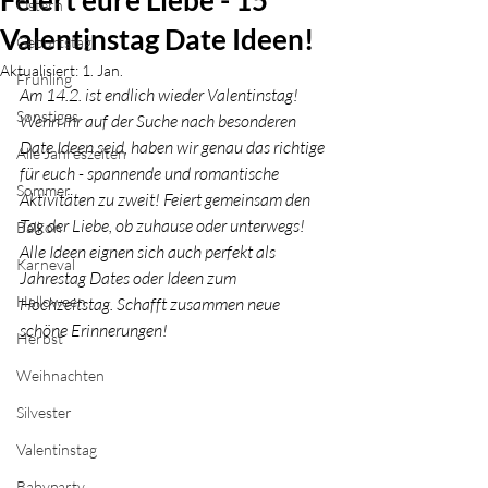
Feiert eure Liebe - 15
Ostern
Valentinstag Date Ideen!
Geburtstag
Aktualisiert:
1. Jan.
Frühling
Am 14.2. ist endlich wieder Valentinstag! 
Sonstiges
Wenn ihr auf der Suche nach besonderen 
Date Ideen seid, haben wir genau das richtige 
Alle Jahreszeiten
für euch - spannende und romantische 
Sommer
Aktivitäten zu zweit! Feiert gemeinsam den 
Tag der Liebe, ob zuhause oder unterwegs! 
Balkon
Alle Ideen eignen sich auch perfekt als 
Karneval
Jahrestag Dates oder Ideen zum 
Halloween
Hochzeitstag. Schafft zusammen neue 
schöne Erinnerungen!
Herbst
Weihnachten
Silvester
Valentinstag
Babyparty