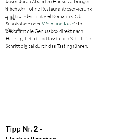
besonderen Abend zu Hause verbringen 
Mitarbeiter
möchten – ohne Restaurantreservierung 
und trotzdem mit viel Romantik. Ob 
Taufe
Schokolade oder 
Wein und Käse
*: Ihr 
Wichteln
bekommt die Genussbox direkt nach 
Hause geliefert und lasst euch Schritt für 
Schritt digital durch das Tasting führen.
Tipp Nr. 2 - 