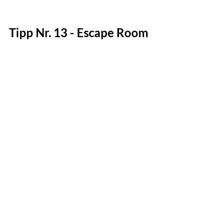
Tipp Nr. 13 - Escape Room
Ein Escape Room bietet ein spannendes 
Date zum Valentinstag oder Jahrestag. 
Diese Aktivität erfordert Teamarbeit, 
Kommunikation und 
Problemlösungsfähigkeiten, was hilft, 
einander besser zu verstehen und zu 
sehen, wie gut ihr zusammenarbeitet. Die 
gemeinsame Erfahrung, Rätsel zu lösen 
und dem Raum zu entkommen, kann eine 
engere Bindung schaffen. 