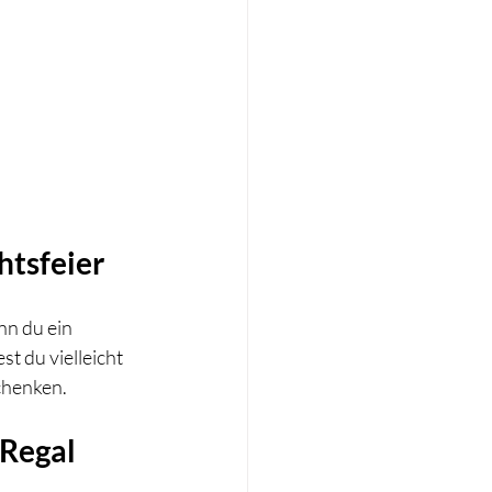
htsfeier
nn du ein 
t du vielleicht 
chenken.
 Regal