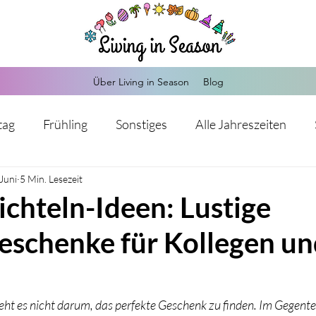
Über Living in Season
Blog
tag
Frühling
Sonstiges
Alle Jahreszeiten
 Juni
Herbst
5 Min. Lesezeit
Weihnachten
Silvester
Valentinstag
chteln-Ideen: Lustige
eschenke für Kollegen un
Kommunion
Hochzeit
Sankt Martin
Advents
s-Mitgebsel
Hochzeit
Einschulung
Babypart
ht es nicht darum, das perfekte Geschenk zu finden. Im Gegenteil: