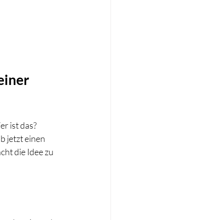
einer 
r ist das? 
 jetzt einen 
ht die Idee zu 