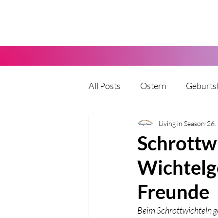
All Posts
Ostern
Geburts
Karneval
Living in Season
Halloween
26.
Schrottwi
Wichtelg
Vatertag
Muttertag
Freunde
Party
Kita
Hochzeit
Beim Schrottwichteln ge