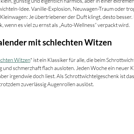
lein, günstig und eigentlich harmlos, aber in einer extreme
twichteln-Idee. Vanille-Explosion, Neuwagen-Traum oder tro
leinwagen: Je übertriebener der Duft klingt, desto besser.
k, wenn es viel zu ernst als „Auto-Wellness“ verpackt wird.
Kalender mit schlechten Witzen
echten Witzen
* ist ein Klassiker für alle, die beim Schrottwich
g und schmerzhaft flach ausloten. Jeden Woche ein neuer Ka
aber irgendwie doch liest. Als Schrottwichtelgeschenk ist das 
 trotzdem zuverlässig Augenrollen auslöst.