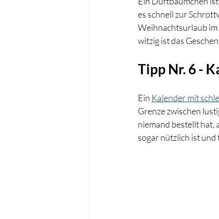
Ein Duftbäumchen ist k
es schnell zur Schrot
Weihnachtsurlaub im K
witzig ist das Geschen
Tipp Nr. 6 - 
Ein 
Kalender mit schl
Grenze zwischen lusti
niemand bestellt hat, 
sogar nützlich ist und