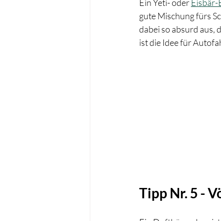
Ein Yeti- oder 
Eisbär-
gute Mischung fürs Sc
dabei so absurd aus, 
ist die Idee für Auto
Tipp Nr. 5 - 