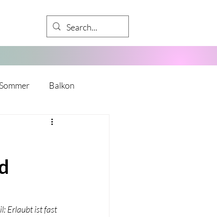
Sommer
Balkon
Babyparty
d
kalender
Mädelsabend
y
Mitarbeiter
 Erlaubt ist fast 