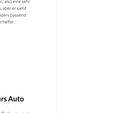
n, also eine sehr 
 aber er sieht 
nders passend 
rhelfer.
ürs Auto