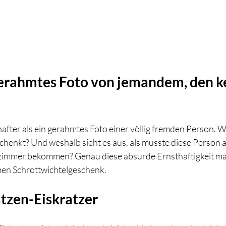
 Gerahmtes Foto von jemandem, den k
after als ein gerahmtes Foto einer völlig fremden Person. We
enkt? Und weshalb sieht es aus, als müsste diese Person ab
zimmer bekommen? Genau diese absurde Ernsthaftigkeit mac
men Schrottwichtelgeschenk.
Tatzen-Eiskratzer