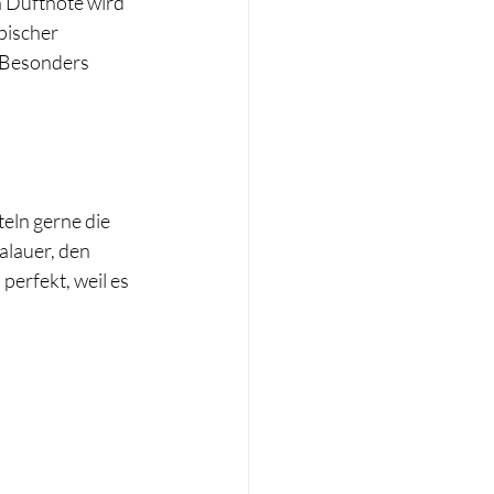
n Duftnote wird 
pischer 
 Besonders 
teln gerne die 
lauer, den 
perfekt, weil es 