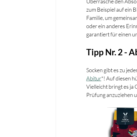
Überrasche den Absolv
zum Beispiel auf ein B
Familie, um gemeinsam
oder ein anderes Erin
garantiert für einen
Tipp Nr. 2 - 
Socken gibt es zu jed
Abitur
*! Auf diesen 
Vielleicht bringt es 
Prüfung anzuziehen un