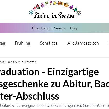
Über Living in Season
Blog
tag
Frühling
Sonstiges
Alle Jahreszeiten
 Mai 2023
Herbst
5 Min. Lesezeit
Weihnachten
Silvester
Valentinstag
aduation - Einzigartige
sgeschenke zu Abitur, Ba
Kommunion
Hochzeit
Sankt Martin
Advents
ter-Abschluss
s-Mitgebsel
Hochzeit
Einschulung
Babypart
er Lieben mit unvergesslichen Überraschungen und Geschenken zu