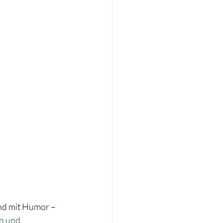
nd mit Humor – 
n und 