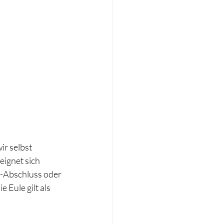
r selbst 
ignet sich 
r-Abschluss oder 
Eule gilt als 