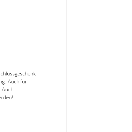
schlussgeschenk 
g.  Auch für 
! Auch 
erden!