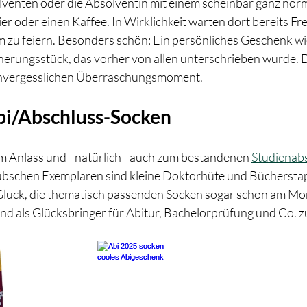
enten oder die Absolventin mit einem scheinbar ganz norm
ier oder einen Kaffee. In Wirklichkeit warten dort bereits F
 zu feiern. Besonders schön: Ein persönliches Geschenk wi
nerungsstück, das vorher von allen unterschrieben wurde. D
 unvergesslichen Überraschungsmoment.
Abi/Abschluss-Socken
em Anlass und - natürlich - auch zum bestandenen 
Studienab
hübschen Exemplaren sind kleine Doktorhüte und Bücherstap
ja Glück, die thematisch passenden Socken sogar schon am Mo
d als Glücksbringer für Abitur, Bachelorprüfung und Co. zu