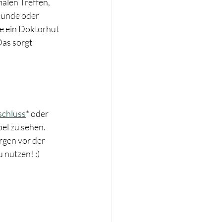
alen Treffen, 
reunde oder 
e ein Doktorhut 
as sorgt 
schluss
* oder 
el zu sehen. 
rgen vor der 
 nutzen! :)