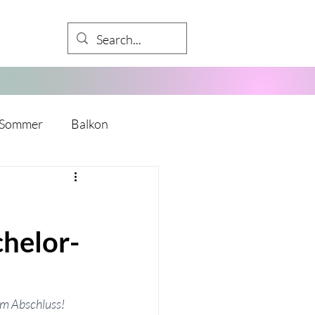
Sommer
Balkon
Babyparty
chelor-
kalender
Mädelsabend
y
Mitarbeiter
m Abschluss! 