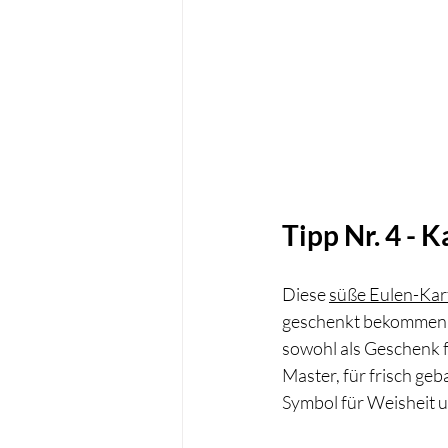
Tipp Nr. 4 - 
Diese
süße Eulen-Kar
geschenkt bekommen un
sowohl als Geschenk f
Master, für frisch ge
Symbol für Weisheit un