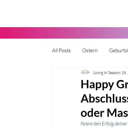
All Posts
Ostern
Geburts
Karneval
Living in Season
Halloween
18.
Happy Gr
Abschlus
Vatertag
Muttertag
oder Mas
Party
Kita
Hochzeit
Feiere den Erfolg dein