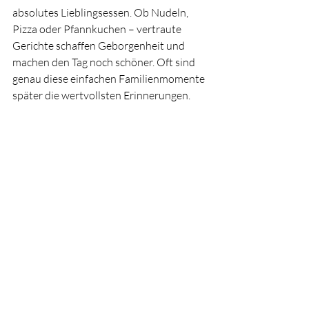
absolutes Lieblingsessen. Ob Nudeln, 
Pizza oder Pfannkuchen – vertraute 
Gerichte schaffen Geborgenheit und 
machen den Tag noch schöner. Oft sind 
genau diese einfachen Familienmomente 
später die wertvollsten Erinnerungen.
Tipp Nr. 10 - Gemeinsam 
im „Mutfuchs“ lesen
Das 
Kinderbuch „Mutfuchs“
* eignet sich 
wunderbar, um den ersten Schultag ruhig 
und positiv ausklingen zu lassen. Die 
Geschichte greift Gefühle wie Aufregung, 
Unsicherheit und Mut kindgerecht auf 
und kann Kindern Sicherheit für den 
neuen Lebensabschnitt geben. 