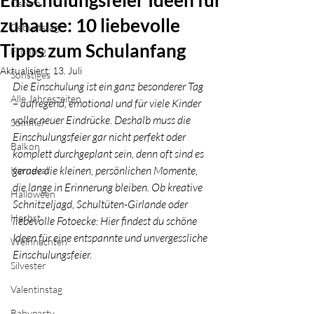
Einschulungsfeier Ideen für
Ostern
zuhause: 10 liebevolle
Geburtstag
Tipps zum Schulanfang
Frühling
Aktualisiert:
13. Juli
Sonstiges
Die Einschulung ist ein ganz besonderer Tag 
Alle Jahreszeiten
– aufregend, emotional und für viele Kinder 
voller neuer Eindrücke. Deshalb muss die 
Sommer
Einschulungsfeier gar nicht perfekt oder 
Balkon
komplett durchgeplant sein, denn oft sind es 
gerade die kleinen, persönlichen Momente, 
Karneval
die lange in Erinnerung bleiben. Ob kreative 
Halloween
Schnitzeljagd, Schultüten-Girlande oder 
Herbst
liebevolle Fotoecke: Hier findest du schöne 
Ideen für eine entspannte und unvergessliche 
Weihnachten
Einschulungsfeier.
Silvester
Valentinstag
Babyparty