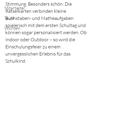
Stimmung. Besonders schön: Die 
Mitarbeiter
Rätselkarten verbinden kleine 
Buchstaben- und Matheaufgaben 
Taufe
spielerisch mit dem ersten Schultag und 
Wichteln
können sogar personalisiert werden. Ob 
Indoor oder Outdoor – so wird die 
Einschulungsfeier zu einem 
unvergesslichen Erlebnis für das 
Schulkind.