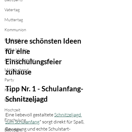
Vatertag
Muttertag
Kommunion
Unsere schönsten Ideen 
Hochzeit
für eine 
Sankt Martin
Adventskalender
Einschulungsfeier 
Mädelsabend
zuhause
Party
Tipp Nr. 1 - Schulanfang-
Kita
Schnitzeljagd
Hochzeits-Mitgebsel
Hochzeit
Eine liebevoll gestaltete 
Schnitzeljagd 
Einschulung
zum Schulanfang
* sorgt direkt für Spaß, 
Bewegung und echte Schulstart-
Babyparty