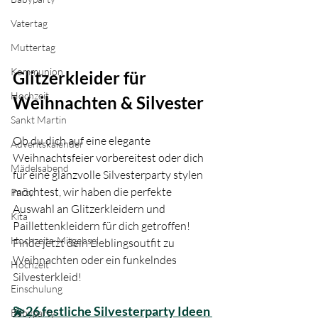
Vatertag
Muttertag
Kommunion
Glitzerkleider für 
Hochzeit
Weihnachten & Silvester
Sankt Martin
Ob du dich auf eine elegante 
Adventskalender
Weihnachtsfeier vorbereitest oder dich 
Mädelsabend
für eine glanzvolle Silvesterparty stylen 
möchtest, wir haben die perfekte 
Party
Auswahl an Glitzerkleidern und 
Kita
Paillettenkleidern für dich getroffen! 
Hochzeits-Mitgebsel
Finde jetzt dein Lieblingsoutfit zu 
Weihnachten oder ein funkelndes 
Hochzeit
Silvesterkleid!
Einschulung
💫26 festliche Silvesterparty Ideen 
Babyparty