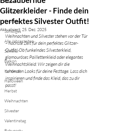
Bezaubernde
Ostern
Glitzerkleider - Finde dein
Geburtstag
perfektes Silvester Outfit!
Frühling
Aktualisiert:
25. Dez. 2025
Sonstiges
Weihnachten und Silvester stehen vor der Tür 
Alle Jahreszeiten
– höchste Zeit für dein perfektes Glitzer-
Outfit! Ob funkelndes Silvesterkleid, 
Sommer
glamouröses Paillettenkleid oder elegantes 
Balkon
Weihnachtskleid: Wir zeigen dir die 
schönsten Looks für deine Festtage. Lass dich 
Karneval
inspirieren und finde das Kleid, das zu dir 
Halloween
passt!
Herbst
Weihnachten
Silvester
Valentinstag
Babyparty