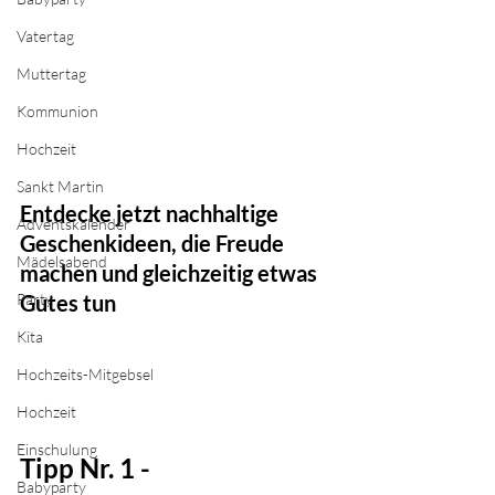
Vatertag
Muttertag
Kommunion
Hochzeit
Sankt Martin
Entdecke jetzt nachhaltige 
Adventskalender
Geschenkideen, die Freude 
Mädelsabend
machen und gleichzeitig etwas 
Party
Gutes tun
Kita
Hochzeits-Mitgebsel
Hochzeit
Einschulung
Tipp Nr. 1 - 
Babyparty