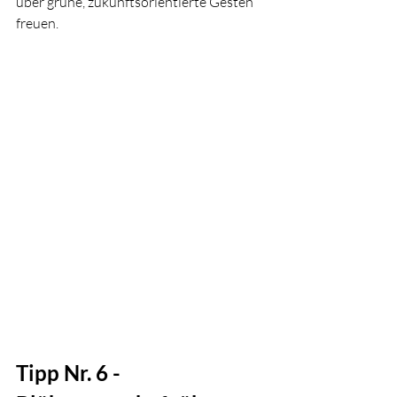
über grüne, zukunftsorientierte Gesten 
freuen.
Tipp Nr. 6 - 