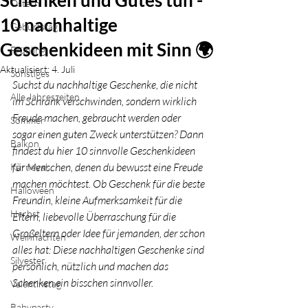
Schenken und Gutes tun -
Ostern
10 nachhaltige
Geburtstag
Geschenkideen mit Sinn 🌍
Frühling
Aktualisiert:
4. Juli
Sonstiges
Suchst du nachhaltige Geschenke, die nicht 
Alle Jahreszeiten
im Schrank verschwinden, sondern wirklich 
Freude machen, gebraucht werden oder 
Sommer
sogar einen guten Zweck unterstützen? Dann 
Balkon
findest du hier 10 sinnvolle Geschenkideen 
für Menschen, denen du bewusst eine Freude 
Karneval
machen möchtest. Ob Geschenk für die beste 
Halloween
Freundin, kleine Aufmerksamkeit für die 
Herbst
Eltern, liebevolle Überraschung für die 
Großeltern oder Idee für jemanden, der schon 
Weihnachten
alles hat: Diese nachhaltigen Geschenke sind 
Silvester
persönlich, nützlich und machen das 
Schenken ein bisschen sinnvoller.
Valentinstag
Babyparty