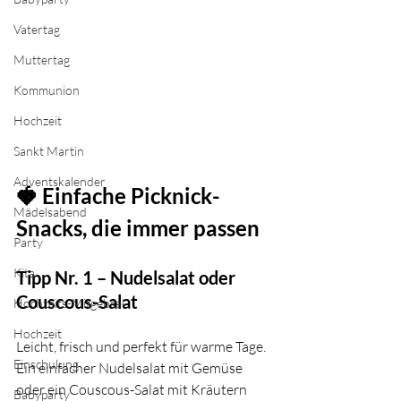
Vatertag
Muttertag
Kommunion
Hochzeit
Sankt Martin
Adventskalender
🍓 Einfache Picknick-
Mädelsabend
Snacks, die immer passen
Party
Kita
Tipp Nr. 1 – Nudelsalat oder 
Couscous-Salat
Hochzeits-Mitgebsel
Hochzeit
Leicht, frisch und perfekt für warme Tage. 
Einschulung
Ein einfacher Nudelsalat mit Gemüse 
oder ein Couscous-Salat mit Kräutern 
Babyparty