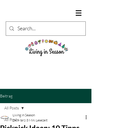
Beitrag
All Posts
Living in Season
All Posts
24. März
3 Min. Lesezeit