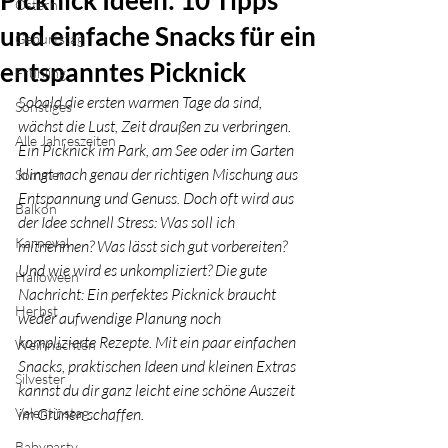
Picknick Ideen: 10 Tipps
Ostern
und einfache Snacks für ein
Geburtstag
entspanntes Picknick
Frühling
Sobald die ersten warmen Tage da sind, 
Sonstiges
wächst die Lust, Zeit draußen zu verbringen. 
Alle Jahreszeiten
Ein Picknick im Park, am See oder im Garten 
klingt nach genau der richtigen Mischung aus 
Sommer
Entspannung und Genuss. Doch oft wird aus 
Balkon
der Idee schnell Stress: Was soll ich 
Karneval
mitnehmen? Was lässt sich gut vorbereiten? 
Und wie wird es unkompliziert? Die gute 
Halloween
Nachricht: Ein perfektes Picknick braucht 
Herbst
weder aufwendige Planung noch 
komplizierte Rezepte. Mit ein paar einfachen 
Weihnachten
Snacks, praktischen Ideen und kleinen Extras 
Silvester
kannst du dir ganz leicht eine schöne Auszeit 
Valentinstag
im Grünen schaffen.
Babyparty