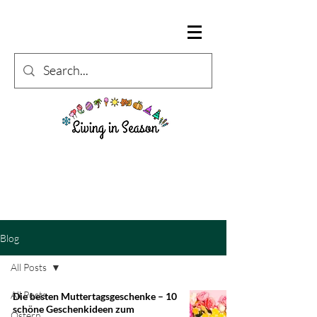
Blog
All Posts
All Posts
Die besten Muttertagsgeschenke – 10
schöne Geschenkideen zum
Ostern