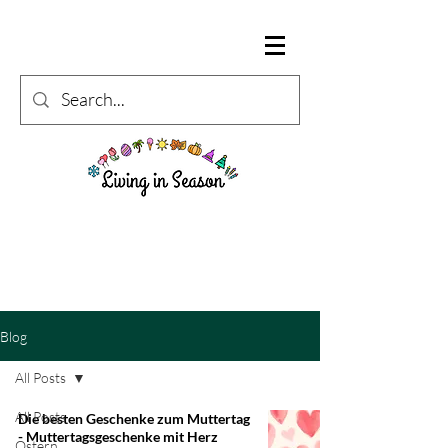
Blog
All Posts
All Posts
Die besten Geschenke zum Muttertag
- Muttertagsgeschenke mit Herz
Ostern