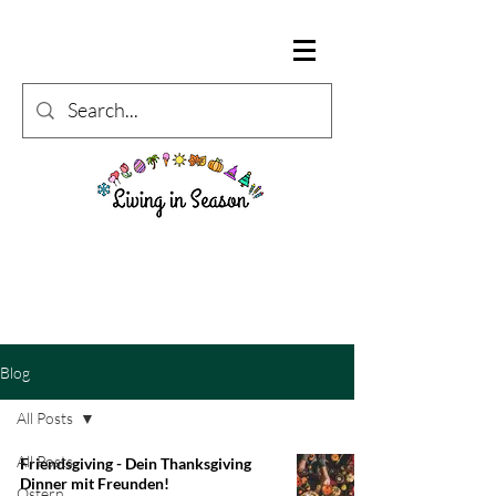
Blog
All Posts
All Posts
Friendsgiving - Dein Thanksgiving
Dinner mit Freunden!
Ostern