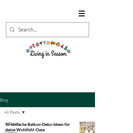
Blog
All Posts
All Posts
10 einfache Balkon-Deko-Ideen für
deine Wohlfühl-Oase
Ostern