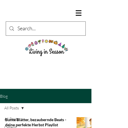
Blog
All Posts
All Posts
Bunte Blätter, bezaubernde Beats -
deine perfekte Herbst Playlist
Ostern