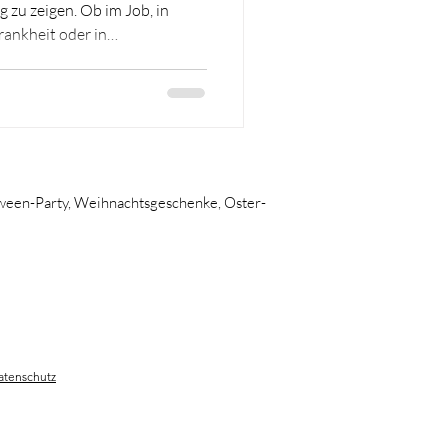
zu zeigen. Ob im Job, in
rankheit oder in
tionen – kleine
fen, zur Ruhe zu kommen. Von
nnungskarten bis hin zu
 einem liebevoll
ss Geschenkkorb bietet der
e Entspannung, Achtsamkeit und
oween-Pa
rty, Weihnachtsgeschenke, Oster-
atenschutz