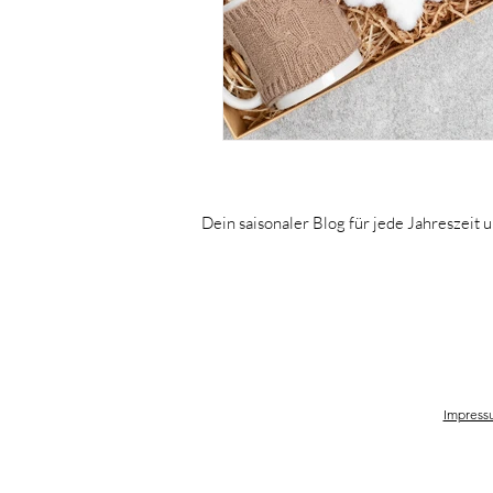
Taufe
Wichteln
Dein saisonaler Blog für jede J
ahreszeit 
Impress