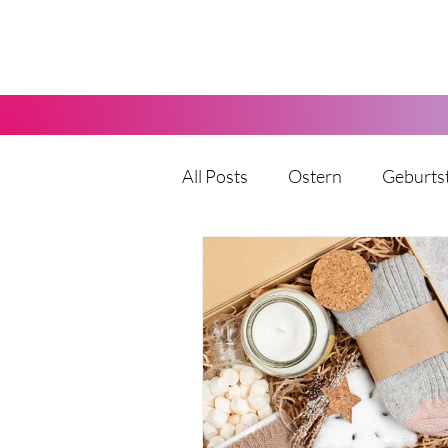
All Posts
Ostern
Geburts
Karneval
Halloween
Vatertag
Muttertag
Party
Kita
Hochzeit