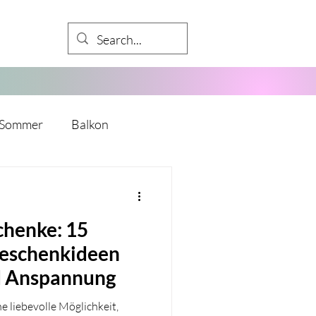
Sommer
Balkon
Babyparty
chenke: 15
kalender
Mädelsabend
eschenkideen
d Anspannung
y
Mitarbeiter
e liebevolle Möglichkeit,