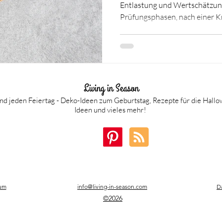
Entlastung und Wertschätzung 
Prüfungsphasen, nach einer K
herausfordernden Lebenssitua
Aufmerksamkeiten können hel
ätherischen Ölen über Entspa
Wellness Gutscheinboxen oder
zusammengestellten Anti Stre
Living in Season
Beitrag vielfältige Ideen, di
Wohlbefinden
und jeden Feiertag - Deko-Ideen zum Geburtstag, Rezepte für die Hall
Ideen und vieles mehr!
um
info@living-in-season.com
D
©2026