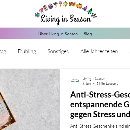
Über Living in Season
Blog
tag
Frühling
Sonstiges
Alle Jahreszeiten
Herbst
Weihnachten
Silvester
Valentinstag
Living in Season
8. Jan.
5 Min. Lesezeit
Anti-Stress-Ges
Kommunion
Hochzeit
Sankt Martin
Advents
entspannende G
gegen Stress un
s-Mitgebsel
Hochzeit
Einschulung
Babypart
Anti Stress Geschenke sind ein