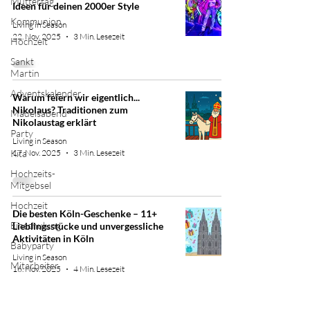
Muttertag
Ideen für deinen 2000er Style
Kommunion
Living in Season
22. Nov. 2025
3 Min. Lesezeit
Hochzeit
Sankt
Martin
Adventskalender
Warum feiern wir eigentlich...
Nikolaus? Traditionen zum
Mädelsabend
Nikolaustag erklärt
Party
Living in Season
Kita
17. Nov. 2025
3 Min. Lesezeit
Hochzeits-
Mitgebsel
Hochzeit
Die besten Köln-Geschenke – 11+
Einschulung
Lieblingsstücke und unvergessliche
Aktivitäten in Köln
Babyparty
Living in Season
Mitarbeiter
16. Nov. 2025
4 Min. Lesezeit
Taufe
Wichteln