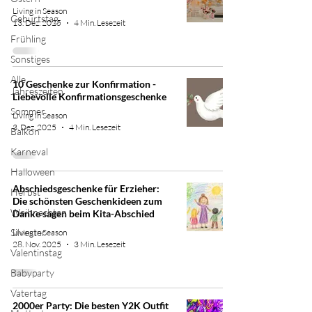
Living in Season
Geburtstag
13. Dez. 2025
4 Min. Lesezeit
Frühling
Sonstiges
Alle
10 Geschenke zur Konfirmation -
Jahreszeiten
Liebevolle Konfirmationsgeschenke
Sommer
Living in Season
3. Dez. 2025
4 Min. Lesezeit
Balkon
Karneval
Halloween
Abschiedsgeschenke für Erzieher:
Herbst
Die schönsten Geschenkideen zum
Weihnachten
Danke sagen beim Kita-Abschied
Silvester
Living in Season
28. Nov. 2025
3 Min. Lesezeit
Valentinstag
Babyparty
Vatertag
2000er Party: Die besten Y2K Outfit