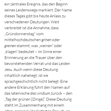
ein zentrales Ereignis, das den Beginn 
seines Leidenswegs markiert. Der Name 
dieses Tages gibt bis heute Anlass zu 
verschiedenen Deutungen. Weit 
verbreitet ist die Annahme, dass 
„Gründonnerstag“ vom 
mittelhochdeutschen 
grînen
 oder 
greinen
 stammt, was „weinen“ oder 
„klagen“ bedeutet – im Sinne einer 
Erinnerung an die Trauer über den 
bevorstehenden Verrat und das Leiden 
Jesu. Auch wenn diese Deutung 
inhaltlich naheliegt, ist sie 
sprachgeschichtlich nicht belegt. Eine 
andere Erklärung führt den Namen auf 
das lateinische 
dies viridium
 zurück – den 
„Tag der grünen [Dinge]“. Diese Deutung 
steht im Zusammenhang mit einem 
alten, regional überlieferten Brauch, an 