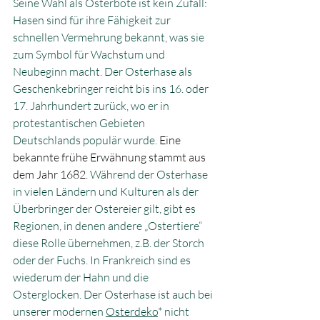
S
eine Wahl als Osterbote ist kein Zufall: 
Hasen sind für ihre Fähigkeit zur 
schnellen Vermehrung bekannt, was sie 
zum Symbol für Wachstum und 
Neubeginn macht. 
Der Osterhase als 
Geschenkebringer reicht bis ins 16. oder 
17. Jahrhundert zurück, wo er in 
protestantischen Gebieten 
Deutschlands populär wurde. 
Eine 
bekannte frühe Erwähnung stammt aus 
dem Jahr 1682.
 Während der Osterhase 
in vielen Ländern und Kulturen als der 
Überbringer der Ostereier gilt, gibt es 
Regionen, in denen andere „Ostertiere“ 
diese Rolle übernehmen, z.B. der Storch 
oder der Fuchs. In Frankreich sind es 
wiederum der Hahn und die 
Osterglocken. Der Osterhase ist auch bei 
unserer modernen 
Osterdeko
* nicht 