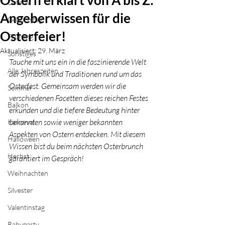
Ostern erklärt von A bis Z:
Ostern
Angeberwissen für die
Geburtstag
Osterfeier!
Frühling
Aktualisiert:
29. März
Sonstiges
Tauche mit uns ein in die faszinierende Welt 
Alle Jahreszeiten
der Symbolik und Traditionen rund um das 
Osterfest. Gemeinsam werden wir die 
Sommer
verschiedenen Facetten dieses reichen Festes 
Balkon
erkunden und die tiefere Bedeutung hinter 
bekannten sowie weniger bekannten 
Karneval
Aspekten von Ostern entdecken. Mit diesem 
Halloween
Wissen bist du beim nächsten Osterbrunch 
Herbst
garantiert im Gespräch! 
Weihnachten
Silvester
Valentinstag
Babyparty