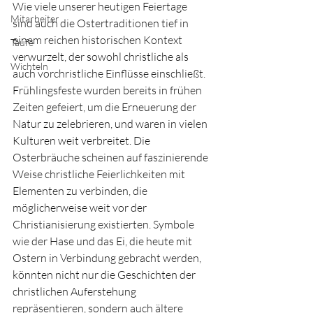
Wie viele unserer heutigen Feiertage 
Mitarbeiter
sind auch die Ostertraditionen tief in 
einem reichen historischen Kontext 
Taufe
verwurzelt, der sowohl christliche als 
Wichteln
auch vorchristliche Einflüsse einschließt. 
Frühlingsfeste wurden bereits in frühen 
Zeiten gefeiert, um die Erneuerung der 
Natur zu zelebrieren, und waren in vielen 
Kulturen weit verbreitet. Die 
Osterbräuche scheinen auf faszinierende 
Weise christliche Feierlichkeiten mit 
Elementen zu verbinden, die 
möglicherweise weit vor der 
Christianisierung existierten. Symbole 
wie der Hase und das Ei, die heute mit 
Ostern in Verbindung gebracht werden, 
könnten nicht nur die Geschichten der 
christlichen Auferstehung 
repräsentieren, sondern auch ältere 