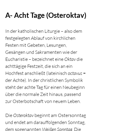
A- Acht Tage (Osteroktav) 
In der katholischen Liturgie – also dem 
festgelegten Ablauf von kirchlichen 
Festen mit Gebeten, Lesungen, 
Gesängen und Sakramenten wie der 
Eucharistie – bezeichnet eine 
Oktav
 die 
achttägige Festzeit, die sich an ein 
Hochfest anschließt (lateinisch 
octavus
 = 
der Achte). In der christlichen Symbolik 
steht der achte Tag für einen Neubeginn 
über die normale Zeit hinaus, passend 
zur Osterbotschaft von neuem Leben. 
Die 
Osteroktav
 beginnt am Ostersonntag 
und endet am darauffolgenden Sonntag, 
dem sogenannten 
Weißen Sonntag
. Die 