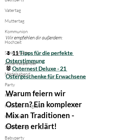
Vatertag
Muttertag
Kommunion
Wir empfehlen dir außerdem:
Hochzeit
🌷 
11 
Tipps für die perfekte 
Sankt Martin
Osterstimmung
Adventskalender
🐰 
Osternest Deluxe - 21 
Mädelsabend
Ostergeschenke für Erwachsene
Party
Warum feiern wir 
Kita
Ostern? Ein komplexer 
Hochzeits-Mitgebsel
Mix an Traditionen - 
Hochzeit
Ostern erklärt!
Einschulung
Babyparty