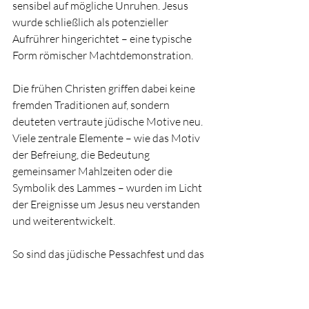
sensibel auf mögliche Unruhen. Jesus 
wurde schließlich als potenzieller 
Aufrührer hingerichtet – eine typische 
Form römischer Machtdemonstration.
Die frühen Christen griffen dabei keine 
fremden Traditionen auf, sondern 
deuteten vertraute jüdische Motive neu. 
Viele zentrale Elemente – wie das Motiv 
der Befreiung, die Bedeutung 
gemeinsamer Mahlzeiten oder die 
Symbolik des Lammes – wurden im Licht 
der Ereignisse um Jesus neu verstanden 
und weiterentwickelt.
So sind das jüdische Pessachfest und das 
christliche Osterfest historisch eng 
miteinander verbunden: Während 
Pessach die Befreiung aus der Sklaverei 